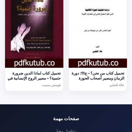
تحميل كتاب من نحن؟ – ج11: دورة
تحميل كتاب لماذا الدين ضرورة
الزمان ومصير أصحاب الحوزة
حتمية؟ – مصير الروح الإنسانية في
PDF تأليف علاء الحلبي مجانا
عصر الإلحاد PDF تأليف هوستن
علاء الحلبي
هوستن سميث
[كامل]
سميث مجانا [كامل]
صفحات مهمة
تواصل معنا