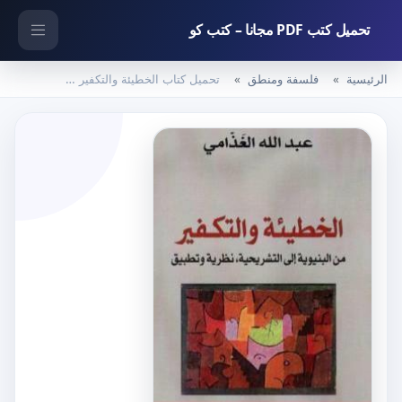
تحميل كتب PDF مجانا – كتب كو
الرئيسية
فلسفة ومنطق
تحميل كتاب الخطيئة والتكفير من البنيوية إلى التشريحية – نظرية وتطبيق PDF تأليف عبد الله الغذامي مجانا [كامل]