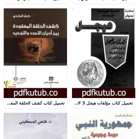
تحميل كتاب مؤلفات هيجل 3 PDF تأليف هيغل مجانا [كامل]
تحميل كتاب كشف الحلقة المفقودة بين أديان التعدد والتوحيد PDF تأليف خزعل الماجدي مجانا [كامل]