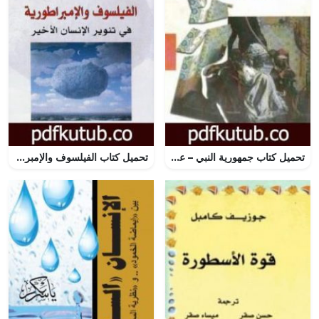
تحميل كتاب جمهورية النبي – عودة وجودية PDF تأليف عبد الرزاق الجبران مجانا [كامل]
تحميل كتاب الفيلسوف والإمبراطورية في تنوير الإنسان الأخير PDF تأليف فتحي المسكيني مجانا [كامل]