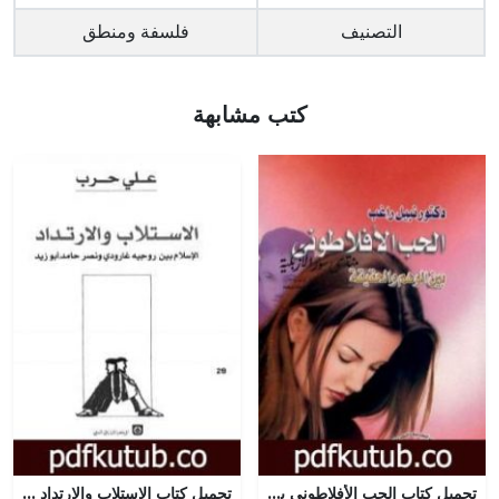
التصنيف
فلسفة ومنطق
كتب مشابهة
تحميل كتاب الحب الأفلاطوني بين الوهم والحقيقة PDF تأليف نبيل راغب مجانا [كامل]
تحميل كتاب الاستلاب والارتداد – الإسلام بين روجيه غارودي ونصر حامد أبو زيد PDF تأليف علي حرب مجانا [كامل]