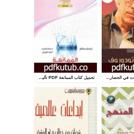
تحميل كتاب تأملات في الحضارة والديمقراطية والغيرية PDF تأليف تزفيتان تودوروف مجانا [كامل]
تحميل كتاب الممانعة PDF تأليف إرنستو ساباتو مجانا [كامل]