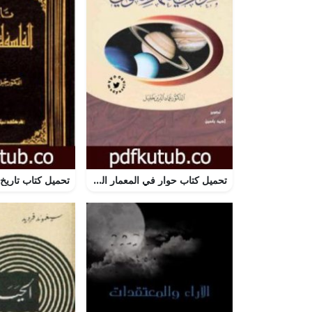
تحميل كتاب حوار في المعمار الكوني – نسخة أخرى PDF تأليف عماد الدين خليل مجانا [كامل]