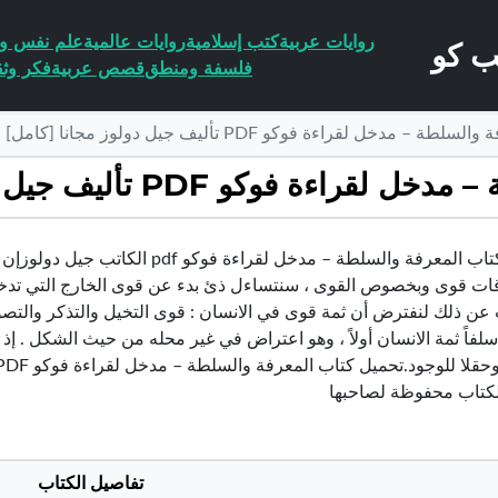
روايات عربية
كتب إسلامية
روايات عالمية
علم نفس وا
فلسفة ومنطق
قصص عربية
فكر وثق
مدخل لقراءة فوكو PDF تأليف جيل دولوز مجانا [كامل]
و PDF تأليف جيل دولوز مجانا [كامل]
تحميل كتاب المعرفة والسلطة – مدخل 
ات قوى وبخصوص القوى ، سنتساءل ذئ بدء عن قوى الخارج التي تدخل
 عن ذلك لنفترض أن ثمة قوى في الانسان : قوى التخيل والتذكر والتصو
لفاً ثمة الانسان أولاً ، وهو اعتراض في غير محله من حيث الشكل . إ
كتاب محفوظة لصاحبها
تفاصيل الكتاب