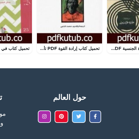
تحميل كتاب الحياة الجنسية PDF تأليف سيغموند فرويد مجانا [كامل]
تحميل كتاب إرادة القوة PDF تأليف فريدريك نيتشه مجانا [كامل]
حول العالم
تح
وا