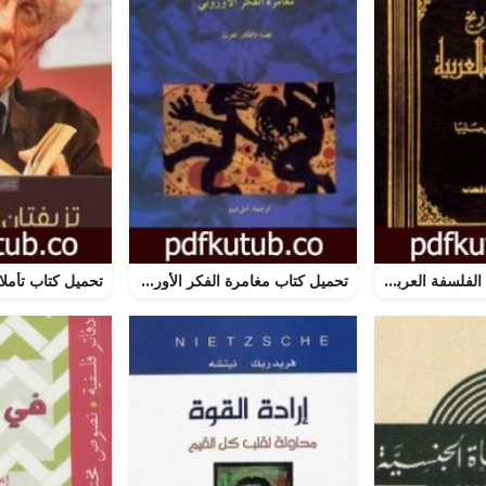
تحميل كتاب تاريخ الفلسفة العربية PDF تأليف جميل صليبا مجانا [كامل]
تحميل كتاب مغامرة الفكر الأوروبي PDF تأليف جاكلين روز مجانا [كامل]