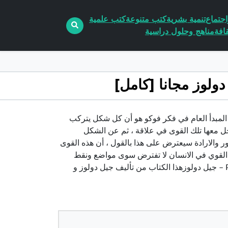
جتماع
تنمية بشرية
كتب متنوعة
كتب علمية
افة
مناهج وحلول دراسية
لقراءة فوكو pdf الكاتب جيل دولوزإن المبدأ العام في فكر فوكو هو أن كل شكل يتركب
 معها تلك القوى في علاقة ، ثم عن الشكل
ر والارادة سيعترض على هذا بالقول ، أن هذه القوى
ذ القوي في الانسان لا تفترض سوى مواضع ونقط
انطباق وحقلا للوجود.تحميل كتاب المعرفة والسلطة – مدخل لقراءة فوكو PDF – جيل دولوزهذا الكتاب من تأليف جيل دولوز و