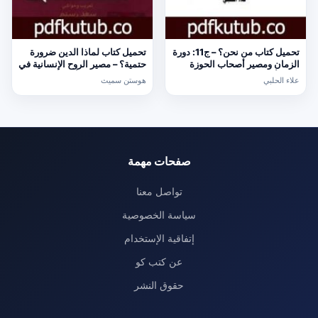
تحميل كتاب من نحن؟ – ج11: دورة
تحميل كتاب لماذا الدين ضرورة
الزمان ومصير أصحاب الحوزة
حتمية؟ – مصير الروح الإنسانية في
PDF تأليف علاء الحلبي مجانا
عصر الإلحاد PDF تأليف هوستن
علاء الحلبي
هوستن سميث
[كامل]
سميث مجانا [كامل]
صفحات مهمة
تواصل معنا
سياسة الخصوصية
إتفاقية الإستخدام
عن كتب كو
حقوق النشر