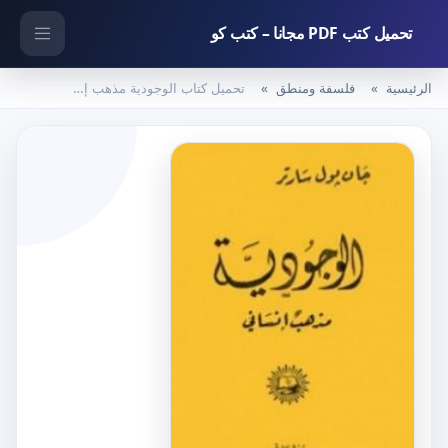
تحميل كتب PDF مجانا – كتب كو
الرئيسية
فلسفة ومنطق
تحميل كتاب الوجودية مذهب إنساني PDF تأليف جان بول سارتر مجانا [كامل]