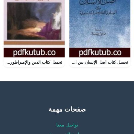
تحميل كتاب أصل الإنسان بين العلم والكتب السماوية PDF تأليف موريس بوكاي مجانا [كامل]
تحميل كتاب الدين والإمبراطورية – في تنوير الإنسان الأخير PDF تأليف فتحي المسكيني مجانا [كامل]
صفحات مهمة
تواصل معنا