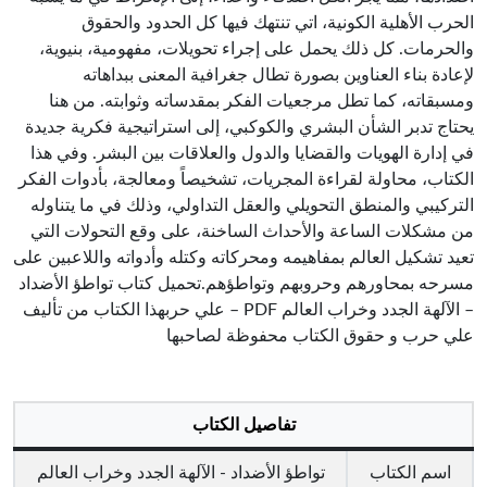
الحرب الأهلية الكونية، اتي تنتهك فيها كل الحدود والحقوق
والحرمات. كل ذلك يحمل على إجراء تحويلات، مفهومية، بنيوية،
لإعادة بناء العناوين بصورة تطال جغرافية المعنى ببداهاته
ومسبقاته، كما تطل مرجعيات الفكر بمقدساته وثوابته. من هنا
يحتاج تدبر الشأن البشري والكوكبي، إلى استراتيجية فكرية جديدة
في إدارة الهويات والقضايا والدول والعلاقات بين البشر. وفي هذا
الكتاب، محاولة لقراءة المجريات، تشخيصاً ومعالجة، بأدوات الفكر
التركيبي والمنطق التحويلي والعقل التداولي، وذلك في ما يتناوله
من مشكلات الساعة والأحداث الساخنة، على وقع التحولات التي
تعيد تشكيل العالم بمفاهيمه ومحركاته وكتله وأدواته واللاعبين على
مسرحه بمحاورهم وحروبهم وتواطؤهم.تحميل كتاب تواطؤ الأضداد
– الآلهة الجدد وخراب العالم PDF – علي حربهذا الكتاب من تأليف
علي حرب و حقوق الكتاب محفوظة لصاحبها
تفاصيل الكتاب
اسم الكتاب
تواطؤ الأضداد - الآلهة الجدد وخراب العالم