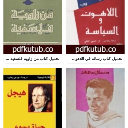
تحميل كتاب رسالة في اللاهوت و السياسة PDF تأليف باروخ سبينوزا مجانا [كامل]
تحميل كتاب من زاوية فلسفية PDF تأليف زكي نجيب محمود مجانا [كامل]