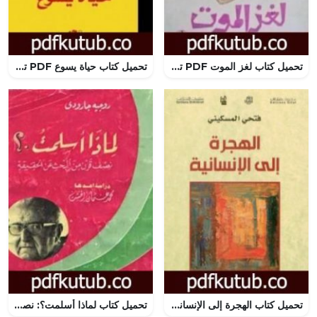
تحميل كتاب لغز الموت PDF تأليف مصطفى محمود مجانا [كامل]
تحميل كتاب حياة يسوع PDF تأليف هيغل مجانا [كامل]
تحميل كتاب الهجرة إلى الإنسانية PDF تأليف فتحي المسكيني مجانا [كامل]
تحميل كتاب لماذا أسلمت؟: نصف قرن من البحث عن الحقيقة PDF تأليف روجيه غارودي مجانا [كامل]