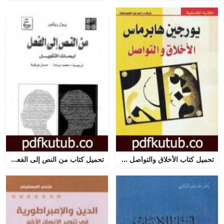
تحميل كتاب الأخلاق والتواصل PDF تأليف يورغن هابرماس مجانا [كامل]
تحميل كتاب من النص إلى الفعل – أبحاث التأويل PDF تأليف بول ريكور مجانا [كامل]