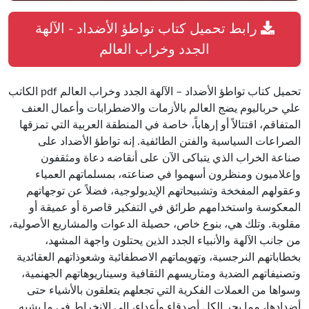
رابط تحميل كتاب تواطؤ الأضداد - الآلهة
الجدد وخراب العالم
تحميل كتاب تواطؤ الأضداد – الآلهة الجدد وخراب العالم pdf الكاتب
علي حرباليوم يضج العالم بالأزمات والاضطرابات وأعمال العنف
المتفاقم، اقتتالاً أو إرهاباً، خاصة في المنطقة العربية التي تمزقها
الصراعات السياسية والفتن الطائفية. إنه تواطؤ الأضداد على
صناعة الخراب الذي يتباكى الآن على أنقاضه دعاة ومثقفون
وإعلاميون ومنظرون أسهموا في صناعته، بمسلماتهم العمياء
وعقولهم المفخخة وتشبيحاتهم الإيديولوجية، فضلاً عن توجهاتهم
المعكوسة واستخدامهم طرائق في التفكير قاصرة أو عميقة أو
مقلوبة. وتلك هي، بنوع خاص، حصيلة الدعوات والمشاريع الأصولية،
من جانب الآلهة والأنبياء الجدد الذين يحتلون واجهة المشهد،
بخطاباتهم النرجسية، وتهويماتهم الاصطفائية وشعوذاتهم العقائدية
وتصنيفاتهم الضدية ومتاريسهم الثقافية وسيناريوهاتهم الجهنمية،
وسواها من العملات الفكرية التي تجعلهم يتعلقون بالأشياء حتى
أضدادها، مما يجر الكل أصدقاء وأعداء، إلى الإنخراط في ما يشبه