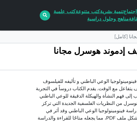
جتماع
تنمية بشرية
كتب متنوعة
كتب علمية
افة
مناهج وحلول دراسية
دروس في فينومينولوجيا الوعي الباطني بالزمن PDF تأليف إدموند هوسرل مجانا
نومينولوجيا الوعي الباطني و تأليفه للفيلسوف
 يتفاعل مع الوقت. يقدم الكتاب دروساً في التجربة
 إلى فهم النشأة والهيكلة الدقيقة للوعي الباطني
ا هوسرل من النظريات الفلسفية الجديدة التي تركز
راسة فينومينولوجيا الوعي الباطني وقد أثر في
العديد من الفروع الأخرى للفلسفة والعلوم الاجتماعية. يكون الكتاب متاحًا في شكل ملف PDF، مما يجعله متاحًا للقراءة والدراسة