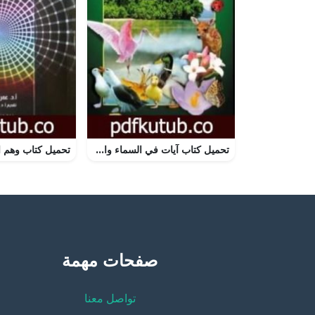
تحميل كتاب آيات في السماء والأرض لذوي العقول PDF تأليف هارون يحيى مجانا [كامل]
صفحات مهمة
تواصل معنا