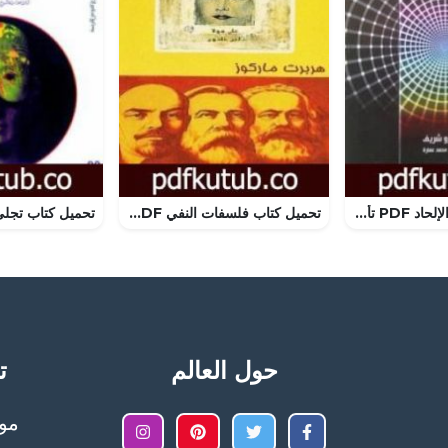
تحميل كتاب وهم الإلحاد PDF تأليف عمرو شريف مجانا [كامل]
تحميل كتاب فلسفات النفي PDF تأليف هربرت ماركيوز مجانا [كامل]
حول العالم
تح