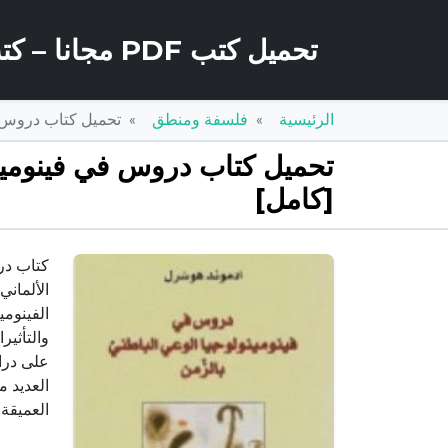
تحميل كتب PDF مجانا – كتب كو
الرئيسية
فلسفة ومنطق
تحميل كتاب دروس في فينومينول
[كامل]
كتاب در
الألمان
الفينومي
والتأثير
على دراس
العميقة.