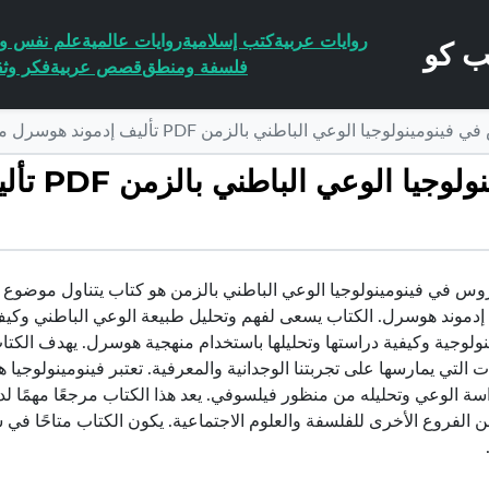
روايات عربية
كتب إسلامية
روايات عالمية
علم نفس وا
فلسفة ومنطق
قصص عربية
فكر وثق
وجيا الوعي الباطني بالزمن PDF تأليف إدموند هوسرل مجانا [كامل]
تحميل كتاب 
وس في فينومينولوجيا الوعي الباطني بالزمن هو كتاب يتناول موضوع في
ي إدموند هوسرل. الكتاب يسعى لفهم وتحليل طبيعة الوعي الباطني وكيف
نولوجية وكيفية دراستها وتحليلها باستخدام منهجية هوسرل. يهدف الكتاب
ات التي يمارسها على تجربتنا الوجدانية والمعرفية. تعتبر فينومينولوجي
ة الوعي وتحليله من منظور فيلسوفي. يعد هذا الكتاب مرجعًا مهمًا لد