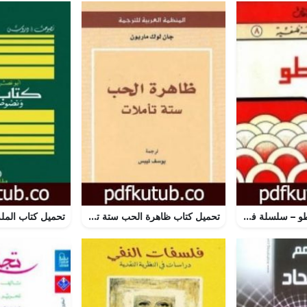
تحميل كتاب أرسطو – سلسلة في سبيل موسوعة فلسفية PDF تأليف مصطفى غالب مجانا [كامل]
تحميل كتاب ظاهرة الحب ستة تأملات PDF تأليف جان لوك ماريون مجانا [كامل]