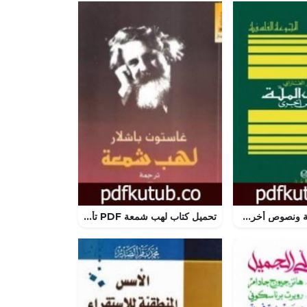
تحميل كتاب الملة ونصوص أخرى PDF تأليف الفارابي مجانا [كامل]
تحميل كتاب لهب شمعة PDF تأليف غاستون باشلار مجانا [كامل]