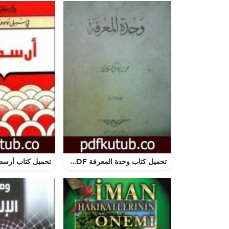
تحميل كتاب وحدة المعرفة PDF تأليف محمد كامل حسين مجانا [كامل]