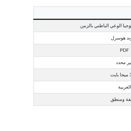
جيا الوعي الباطني بالزمن
ند هوسرل
PDF
ير محدد
يت
العربية
فة ومنطق