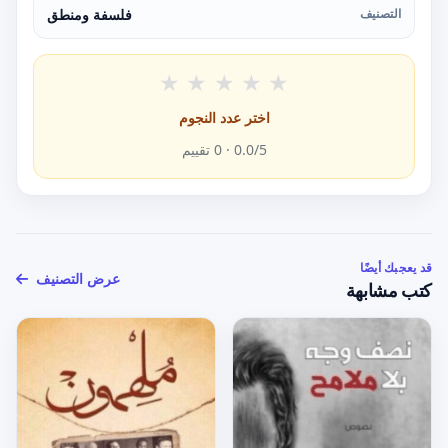
التصنيف
فلسفة ومنطق
★
★
★
★
★
اختر عدد النجوم
/5 ·
0.0
0
تقييم
قد يعجبك أيضًا
عرض التصنيف
كتب مشابهة