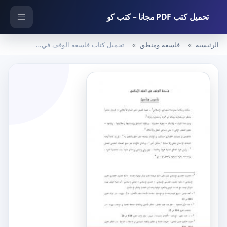
تحميل كتب PDF مجانا – كتب كو
الرئيسية
فلسفة ومنطق
تحميل كتاب فلسفة الوقف في الفقه الإسلامي PDF تأليف د. برهان زريق مجانا [كامل]