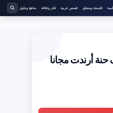
مية
فلسفة ومنطق
قصص عربية
فكر وثقافة
مناهج وحلول دراسية
في الثورة PDF تأليف حنة أرندت مجانا