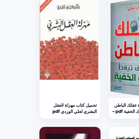
 عقلك الباطن
تحميل كتاب مهزلة العقل
وكيف تيقظ قواك الخفية pdf –
البشري لعلي الوردي pdf
مجانا