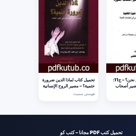
تحميل كتاب من نحن؟ – ج11:
تحميل كتاب لماذا الدين ضرورة
مصير أصحاب
حتمية؟ – مصير الروح الإنسانية
 PDF تأليف علاء الحلبي
في عصر الإلحاد PDF تأليف
هوستن سميث
هوستن سميث مجانا [كامل]
تحميل كتب PDF مجانا – كتب كو