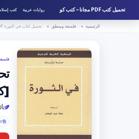
تحميل كتب PDF مجانا – كتب كو
روايات عربية
كتب إسلام
الرئيسية
فلسفة ومنطق
تحميل كتاب في الثورة PDF تأليف حنة أرندت مجانا [كامل]
فلسفة
[ك
تأل
DF