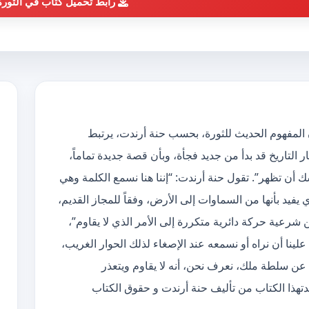
رابط تحميل كتاب في الثورة
الكاتب حنة أرندتإن المفهوم الحديث للثورة، بحسب حنة أرندت، يرتبط
ار التاريخ قد بدأ من جديد فجأة، وبأن قصة جديدة تماماً،
أن تظهر”. تقول حنة أرندت: “إننا هنا نسمع الكلمة وهي
 يفيد بأنها من السماوات إلى الأرض، وفقاً للمجاز القديم،
 من شرعية حركة دائرية متكررة إلى الأمر الذي لا يقاوم”،
لينا أن نراه أو نسمعه عند الإصغاء لذلك الحوار الغريب،
 عن سلطة ملك، نعرف نحن، أنه لا يقاوم ويتعذر
كتاب في الثورة PDF – حنة أرندتهذا الكتاب من تأليف حنة أرندت و حقوق الكتاب