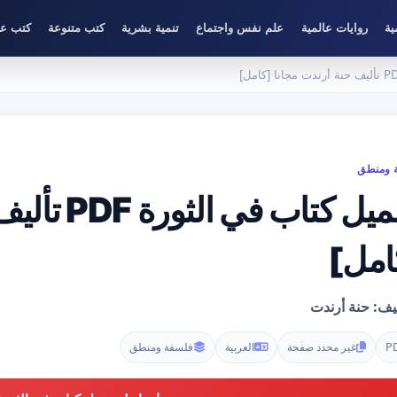
ية
روايات عالمية
علم نفس واجتماع
تنمية بشرية
كتب متنوعة
كتب عل
 ومنطق
تحميل كتاب 
امل]
يف: حنة أرندت
P
غير محدد صفحة
العربية
فلسفة ومنطق