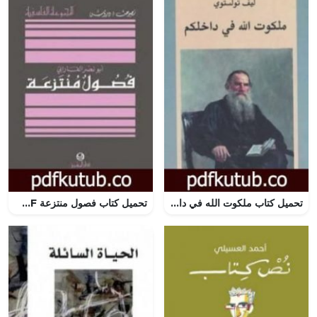
تحميل كتاب ملكوت الله في داخلكم PDF تأليف ليو تولستوي مجانا [كامل]
تحميل كتاب فصول منتزعة PDF تأليف الفارابي مجانا [كامل]