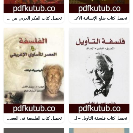
تحميل كتاب ضلع الإنسانية الأعوج: فصول في تاريخ الأفكار PDF تأليف إيزايا برلين مجانا [كامل]
تحميل كتاب الفكر العربي بين الخصوصية والكونية PDF تأليف محمود أمين مجانا [كامل]
تحميل كتاب فلسفة التأويل – الأصول، المباديء، الأهداف PDF تأليف هانز جورج غادامير مجانا [كامل]
تحميل كتاب الفلسفة فى العصر المأساوى الإغريقى PDF تأليف فريدريك نيتشه مجانا [كامل]