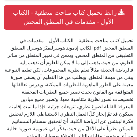
رابط تحميل كتاب مباحث منطقية - الكتاب
الأول - مقدمات في المنطق المحض
تحميل كتاب مباحث منطقية – الكتاب الأول – مقدمات في
المنطق المحض pdf الكاتب إدموند هوسرليميّز هوسرل المنطق
التطبيقي من المنطق المحض. ويمعن في تمييز المنطق من سائر
العلوم، من حيث يذهب إلى ما لا يمكن للعلوم أن تذهب إليه.
فالرياضة الحديثة مثالاً تعلم نظرية المجموعات، لكن تعليم التنوعية
يبقى من مهمة المنطق. ويطلب من هذا التعليم أن يضفي صورة
معينة على الطرز الماهوية للنظريات الممكنة، ويدرس تعالقاتها
المتوافقة مع القانون بحيث تصير جميع النظريات المحققة
تخصيصات لصور نظرية متناسبة معها، وتصير جميع ميادين
المعرفة القابلة لصوغ نظري، تنويعات جزئية. فإذا ما تمت إقامته
سيكون قد تمّ إنجاز كلّ العمل النظري الاستنباطي اللازم لتحقيق
فكرة ليبنتس عن الرياضة الكلية، أيّ لتحقيق سستام السساتيم
الممكن نظرياً على الأقلّ من حيث يفكّر في عمومية صورية خالية
من أي مضمون وقابلة بالتالي للامتلاء بمعطيات الميادين