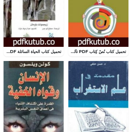
تحميل كتاب نُصْ كِتاب PDF تأليف أحمد العسيلي مجانا [كامل]
تحميل كتاب الحياة السائلة PDF تأليف زيجمونت باومان مجانا [كامل]