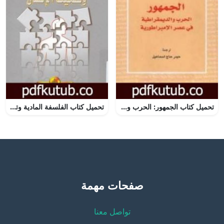
تحميل كتاب الجمهور: الحرب والديمقراطية في عصر الإمبراطورية PDF تأليف أنطونيو نيغري مجانا [كامل]
تحميل كتاب الفلسفة المادية وتفكيك الإنسان PDF تأليف عبد الوهاب المسيري مجانا [كامل]
صفحات مهمة
تواصل معنا