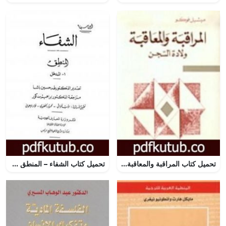
تحميل كتاب المراقبة والمعاقبة – ولادة السجن PDF تأليف ميشيل فوكو مجانا [كامل]
تحميل كتاب الشفاء – المنطق PDF تأليف ابن سينا مجانا [كامل]