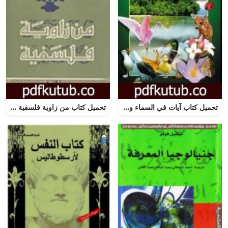
تحميل كتاب آيات في السماء والأرض لذوي العقول PDF تأليف هارون يحيى مجانا [كامل]
تحميل كتاب من زاوية فلسفية PDF تأليف زكي نجيب محمود مجانا [كامل]