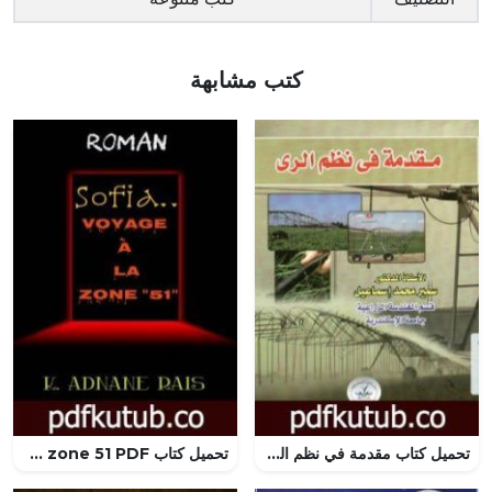
كتب مشابهة
تحميل كتاب مقدمة في نظم الري PDF تأليف سمير محمد إسماعيل مجانا [كامل]
تحميل كتاب Sofia – Voyage à la zone 51 PDF تأليف Adnane Rais – عدنان الرايس مجانا [كامل]