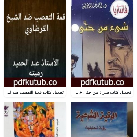
تحميل كتاب شيء من حتى PDF تأليف أحمد خالد توفيق مجانا [كامل]
تحميل كتاب قمة التعصب ضد الشيخ القرضاوي PDF تأليف عبد الحميد رميته مجانا [كامل]