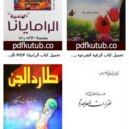
تحميل كتاب الرقية الشرعية رؤية تحليلية PDF تأليف عبد الحميد رميته مجانا [كامل]
تحميل كتاب الراميانا PDF تأليف فالميكي مجانا [كامل]