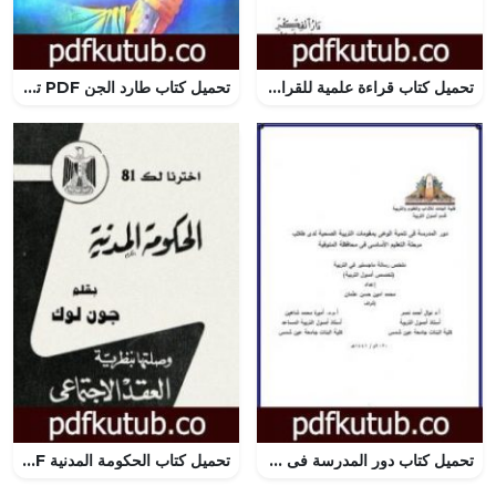
تحميل كتاب قراءة علمية للقراءات المعاصرة PDF تأليف شوقي أبو خليل مجانا [كامل]
تحميل كتاب طارد الجن PDF تأليف منصور عبد الحكيم مجانا [كامل]
تحميل كتاب دور المدرسة فى تنمية الوعى بمقومات التربية الصحية لدى طلاب مرحلة التعليم الأساسى فى محافظة المنوفية PDF تأليف محمد أمين حسن عثمان مجانا [كامل]
تحميل كتاب الحكومة المدنية PDF تأليف جون لوك مجانا [كامل]