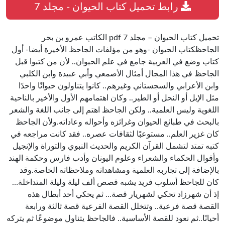
رابط تحميل كتاب الحيوان - مجلد 7
تحميل كتاب الحيوان – مجلد 7 pdf الكاتب عمرو بن بحر
الجاحظكتاب الحيوان -وهو من مؤلفات الجاحظ الأخيرة أيضا- أول
كتاب وضع في العربية جامع في علم الحيوان.. لأن من كتبوا قبل
الجاحظ في هذا المجال أمثال الأصمعي وأبي عبيدة وابن الكلبي
وابن الأعرابي والسجستاني وغيرهم.. كانوا يتناولون حيوانًا واحدًا
مثل الإبل أو النحل أو الطير.. وكان اهتمامهم الأول والأخير بالناحية
اللغوية وليس العلمية.. ولكن الجاحظ اهتم إلى جانب اللغة والشعر
بالبحث في طبائع الحيوان وغرائزه وأحواله وعاداته.ولأن الجاحظ
كان غزير العلم.. مستوعبًا لثقافات عصره.. فقد كانت مراجعه في
كتبه تمتد لتشمل القرآن الكريم والحديث النبوي والتوراة والإنجيل
وأقوال الحكماء والشعراء وعلوم اليونان وأدب فارس وحكمة الهند
بالإضافة إلى تجاربه العلمية ومشاهداته وملاحظاته الخاصة.وقد
كان للجاحظ أسلوب فريد يشبه قصص ألف ليلة وليلة المتداخلة…
إذ أن شهرزاد تحكي لشهريار قصة… ثم يحكي أحد أبطال هذه
القصة قصة فرعية.. وتتخلل القصة الفرعية قصة ثالثة ورابعة
أحيانًا..ثم نعود للقصة الأساسية.. فالجاحظ يتناول موضوعًا ثم يتركه