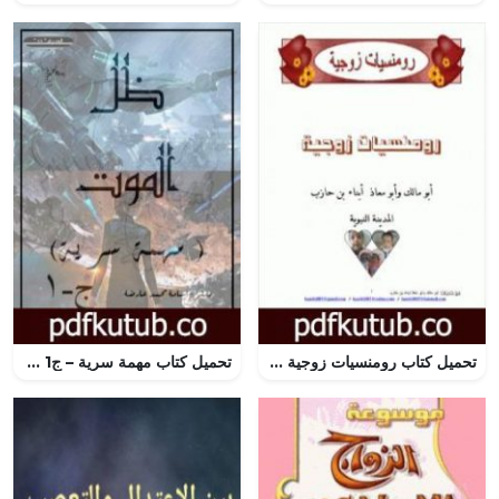
تحميل كتاب رومنسيات زوجية PDF تأليف أبو مالك وأبو معاذ مجانا [كامل]
تحميل كتاب مهمة سرية – ج1 – ظل الموت PDF تأليف أسامة محمد عارضة مجانا [كامل]