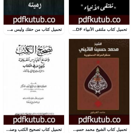
تحميل كتاب ملتقى الأنبياء PDF تأليف تغريد القدسي مجانا [كامل]
تحميل كتاب من حقك وليس من حقك PDF تأليف عبد الحميد رميته مجانا [كامل]
تحميل كتاب الشيخ محمد حسين النائيني – منظّر الحركة الدستورية PDF تأليف ماجد الغرباوي مجانا [كامل]
تحميل كتاب تصحيح الكتب وصنع الفهارس المعجمة وكيفية ضبط الكتاب وسبق المسلمين الإفرنج في ذلك PDF تأليف أحمد محمد شاكر مجانا [كامل]