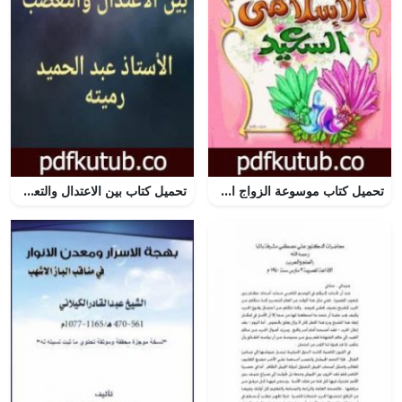
تحميل كتاب موسوعة الزواج الإسلامى السعيد PDF تأليف محمود المصري أبو عمار مجانا [كامل]
تحميل كتاب بين الاعتدال والتعصب PDF تأليف عبد الحميد رميته مجانا [كامل]