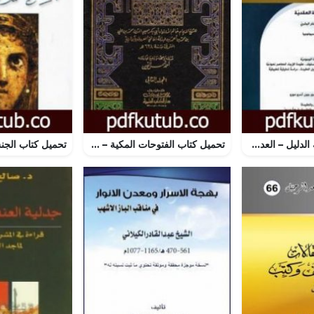
تحميل كتاب مجلة الدليل – العدد الأول: الإنسان والرؤية العقدية PDF تأليف مؤسسة الدليل للدراسات والبحوث العقدية مجانا [كامل]
تحميل كتاب الفتوحات المكية – الجزء الثاني PDF تأليف محي الدين ابن عربي مجانا [كامل]