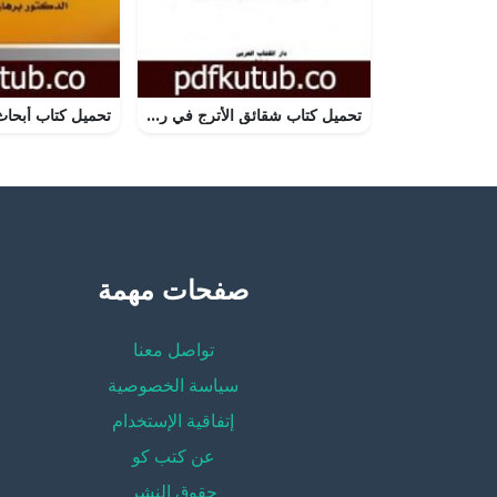
تحميل كتاب شقائق الأترج في رقائق الغنج PDF تأليف جلال الدين السيوطي مجانا [كامل]
صفحات مهمة
تواصل معنا
سياسة الخصوصية
إتفاقية الإستخدام
عن كتب كو
حقوق النشر