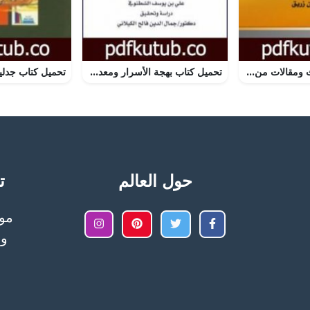
تحميل كتاب أبحاث ومقالات من قديم ما ألف وكتب – الجزء الأول PDF تأليف د. برهان زريق مجانا [كامل]
تحميل كتاب بهجة الأسرار ومعدن الأنوار في مناقب الباز الأشهب – الشيخ عبد القادر الكيلاني PDF تأليف د. جمال الدين فالح الكيلاني مجانا [كامل]
حول العالم
تح
وا