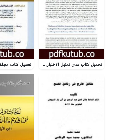
تحميل كتاب مدى تمثيل الاختبارت الفصلية لأوزان الوحدات الدراسية – محافظة المهرة PDF تأليف د. هلال محمد علي السفياني مجانا [كامل]