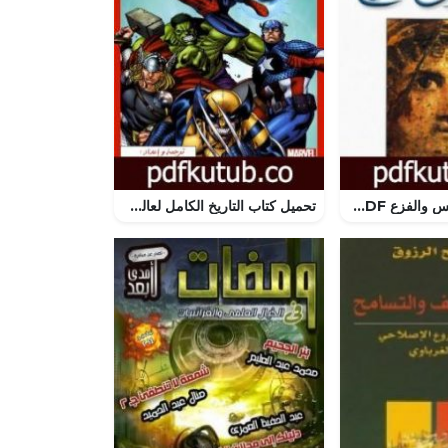
تحميل كتاب الجنس والفزع PDF تأليف باسكال كينيار مجانا [كامل]
تحميل كتاب التاريخ الكامل لعالم مارفل PDF تأليف إسلام عماد مجانا [كامل]