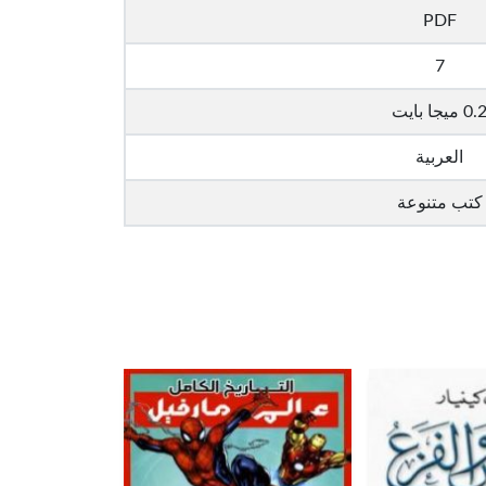
PDF
7
0. ميجا بايت
العربية
كتب متنوعة