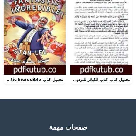
تحميل كتاب كتاب الكبائر للبرديجي PDF تأليف محمد بن تركي التركي مجانا [كامل]
تحميل كتاب Amazing Fantastic Incredible – نسخة مترجمة PDF تأليف إسلام عماد مجانا [كامل]
صفحات مهمة