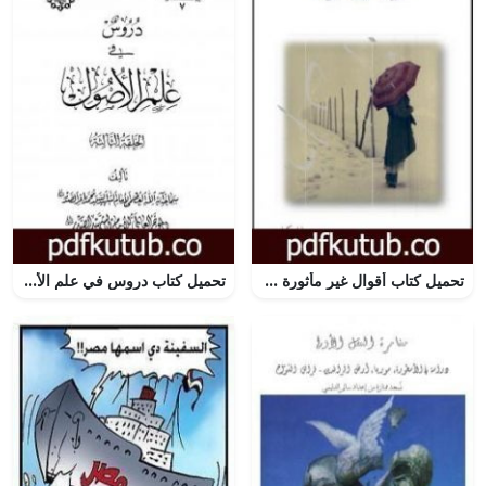
تحميل كتاب أقوال غير مأثورة PDF تأليف فراس كساب مجانا [كامل]
تحميل كتاب دروس في علم الأصول – الحلقة الثالثة PDF تأليف محمد باقر الصدر مجانا [كامل]