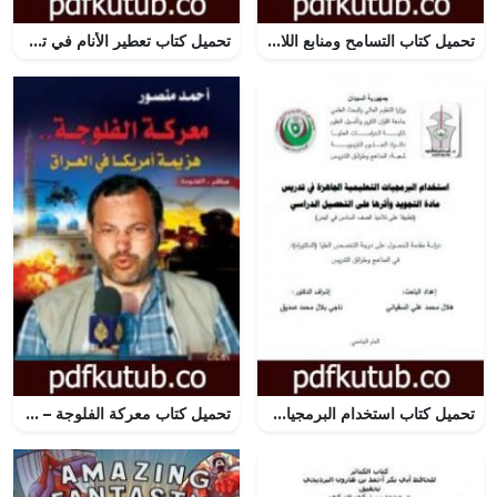
تحميل كتاب التسامح ومنابع اللاتسامح – فرص التعايش بين الاديان والثقافات PDF تأليف ماجد الغرباوي مجانا [كامل]
تحميل كتاب تعطير الأنام في تعبير المنام PDF تأليف محمد بن سيرين مجانا [كامل]
تحميل كتاب استخدام البرمجيات التعليمية الجاهزة في تدريس مادة التجويد وأثرها على التحصيل الدراسي PDF تأليف د. هلال محمد علي السفياني مجانا [كامل]
تحميل كتاب معركة الفلوجة – هزيمة أمريكا في العراق PDF تأليف أحمد منصور مجانا [كامل]