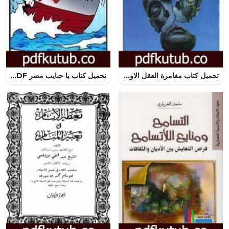
تحميل كتاب مغامرة العقل الاولى دراسة في الأسطورة، سوريا، أرض الرافدين – نسخة ممتازة إعداد سالم الدليمي PDF تأليف فراس السواح مجانا [كامل]
تحميل كتاب يا حبايب مصر PDF تأليف أحمد خالد توفيق مجانا [كامل]