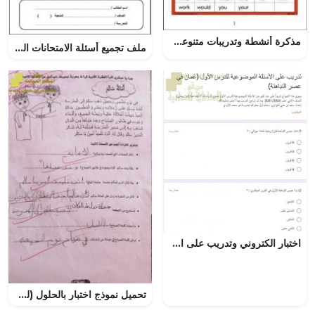
مذكرة أنشطة وتدريبات متنوعة نموذج 1 (لغة انجليزية) الثالث
ملف تجميع أسئلة الامتحانات الرسمية والأجوبة للسنوات السابقة (تربية اسلامية) السابع
اختبار الكتروني وتدريب على الأسئلة الموضوعية للدرس الأول (عُمان في عصر النباهنة) (هذا وطني) الثاني عشر
تحميل نموذج اختبار بالحلول (لغة عربية) الثاني