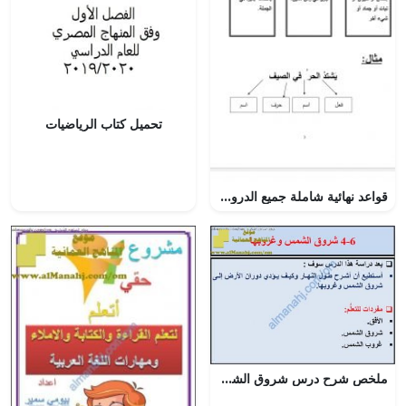
تحميل كتاب الرياضيات
قواعد نهائية شاملة جميع الدروس, (لغة عربية) الخامس
ملخص شرح درس شروق الشمس وغروبها مع حل الأنشطة (علوم) الخامس