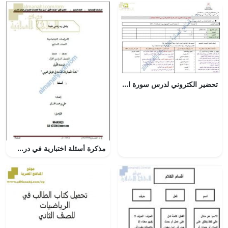
تحضير الكتروني لدرس سورة المرسلات (1- 10) تلاوة وحفظ (تربية اسلامية) الخامس
مذكرة أسئلة اختبارية في درس نشأة الحضارات القديمة في الوطن العربي (اجتماعيات) السابع