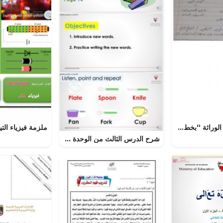
تلخيص درس علم الوراثة “بخط اليد”, (فيزياء) الثاني عشر العام
شرح الدرس الثالث من الوحدة الثامنة