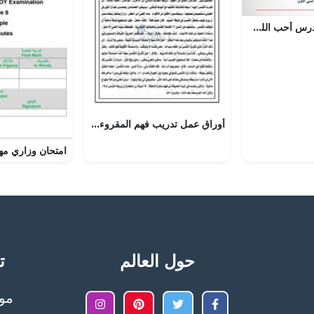
عرض بوربوينت لدرس أحب الله تعالى
أوراق عمل تدريب فهم المقروء نص الغني والشمس, (لغة عربية) الرابع
حول العالم
تح