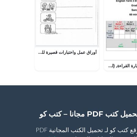
أوراق عمل واختبارات قصيرة للدور الأول نموذج 1
امتحان وزاري مهارة القراءة, (لغة انجليزية) الثامن
ميل كتب PDF مجانا – كتب كو
موقع كتب كو لـ تحميل الكتب المجانية PDF