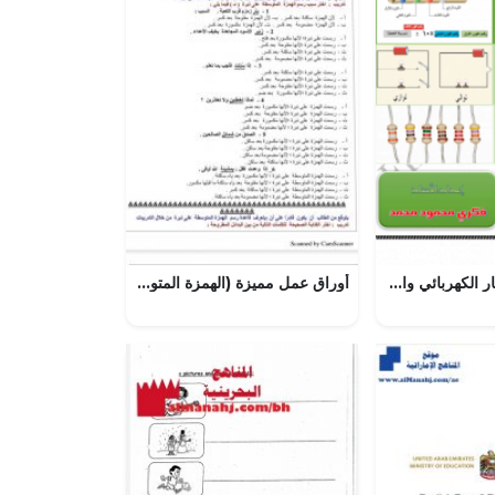
ملزمة فيزياء التيار الكهربائي والمقاومة, (فيزياء) الثاني عشر المتقدم
أوراق عمل مميزة (الهمزة المتوسطة على ياء), (لغة عربية) الخامس