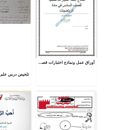
أوراق عمل ونماذج اختبارات قصيرة 1 (منهج كامبردج) (رياضيات) السادس