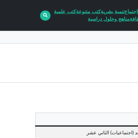
جتماع
تنمية بشرية
كتب متنوعة
كتب علمية
افة
مناهج وحلول دراسية
 (اجتماعيات) الثاني عشر