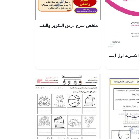
ملخص شرح درس التكرير والتفشي (تربية اسلامية) الحادي عشر
حل كتاب التربية الاسرية اول ابتدائي الفصل الثاني – المنهاج السعودي