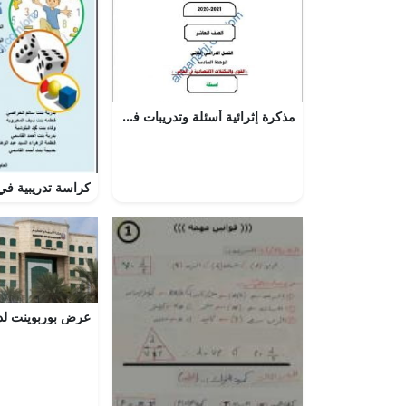
مذكرة إثرائية أسئلة وتدريبات في الوحدة السادسة (القوى والتكتلات الاقتصادية في العالم) (اجتماعيات) العاشر