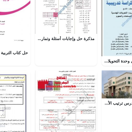
مذكرة حل وإجابات أسئلة وتمارين كتاب الطالب في وحدة جمع البيانات وتمثيلها (رياضيات) العاشر
كراسة تدريبية في وحدة التحويلات الهندسية والمساحات والحجوم (رياضيات) التاسع
عرض بوربوينت لدرس ترتيب الأعداد