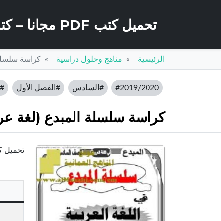
تحميل كتب PDF مجانا – كتب كو
الرئيسية
مناهج وحلول دراسية
كراسة سلسلة 
#2019/2020
#السادس
#الفصل الأول
#ا
كراسة سلسلة المبدع (لغة عر
تحميل كر