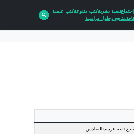
جتماع
تنمية بشرية
كتب متنوعة
كتب علمية
افة
مناهج وحلول دراسية
دع (لغة عربية) السادس