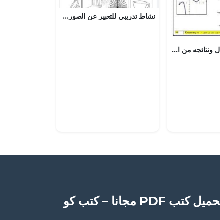
نشاط تدريبي للتعبير عن الصورة (لغة عربية) الأول
مذكرة في الاتصال ونتائجه من الوحدة الثانية, (رياضيات) الثاني عشر المتقدم
ميل كتب PDF مجانا – كتب كو