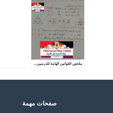
ملخص القوانين الهامة للدرسين الأول والثالث (السرعة، وكمية التحرك الخطية) (علوم وبيئة) الثاني عشر
صفحات مهمة