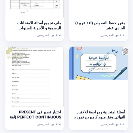
مقرر حفظ النصوص (لغة عربية)
ملف تجميع أسئلة الامتحانات
الحادي عشر
الرسمية و الأجوبة للسنوات
السابقة الدور الأول (الامتحانات)
نخبة من المدرسين
نخبة من المدرسين
التاسع
أسئلة امتحانية ومراجعة للاختبار
اختبار قصير في PRESENT
النهائي وفق منهج كامبردج نموذج
PERFECT CONTINUOUS (لغة
ثالث (رياضيات) التاسع
انجليزية) حلقة ثانية
نخبة من المدرسين
نخبة من المدرسين