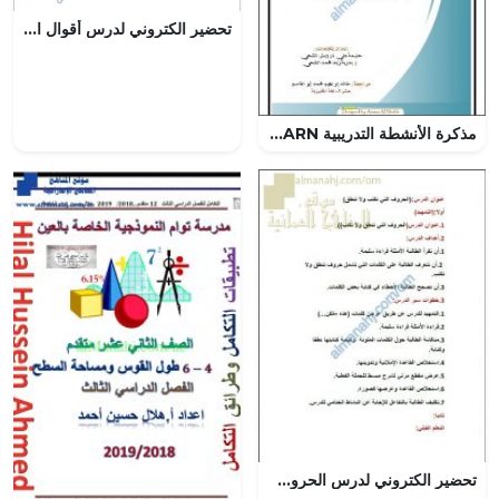
تحضير الكتروني لدرس أقوال الصلاة (تربية اسلامية) الخامس
مذكرة الأنشطة التدريبية PRACTICE AND LEARN (لغة انجليزية) الثامن
تحضير الكتروني لدرس الحروف التي تكتب ولا تنطق (لغة عربية) الثامن