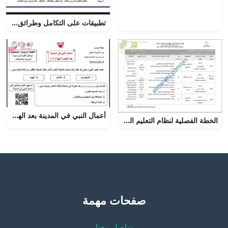
تطبيقات على التكامل وطرائق التكامل طول القوس ومساحة السطح, (رياضيات) الثاني عشر المتقدم
أعمال النبي في المدينة بعد الهجرة إليها (1)
الخطة الفصلية لنظام التعليم المدمج (اجتماعيات) السابع
صفحات مهمة
تواصل معنا