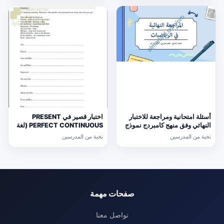
أسئلة امتحانية ومراجعة للاختبار
اختبار قصير في PRESENT
النهائي وفق منهج كامبردج نموذج
PERFECT CONTINUOUS (لغة
ثالث (رياضيات) التاسع
انجليزية) حلقة ثانية
نخبة من المدرسين
نخبة من المدرسين
صفحات مهمة
تواصل معنا