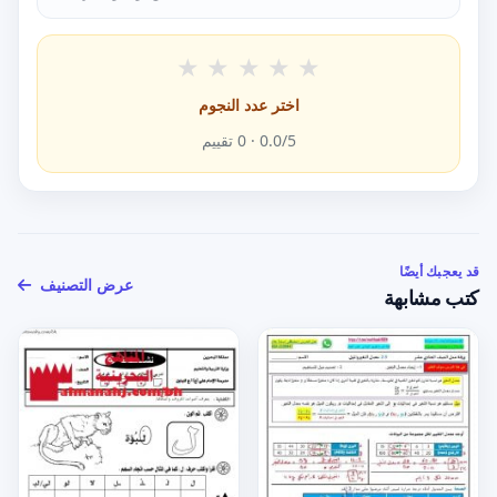
★
★
★
★
★
اختر عدد النجوم
/5 ·
0.0
0
تقييم
قد يعجبك أيضًا
عرض التصنيف
كتب مشابهة