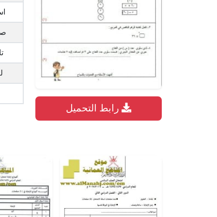
اس
صي
تا
ل
رابط التحميل