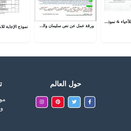
الإجابة النموذجية للأحياء 4 نموذج 3
ورقة عمل عن نص سليمان والحمامة لأحمد شوقي (لغة عربية) الخامس
حول العالم
تح
وا