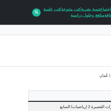
جتماع
تنمية بشرية
كتب متنوعة
كتب علمية
افة
مناهج وحلول دراسية
(رياضيات) السابع