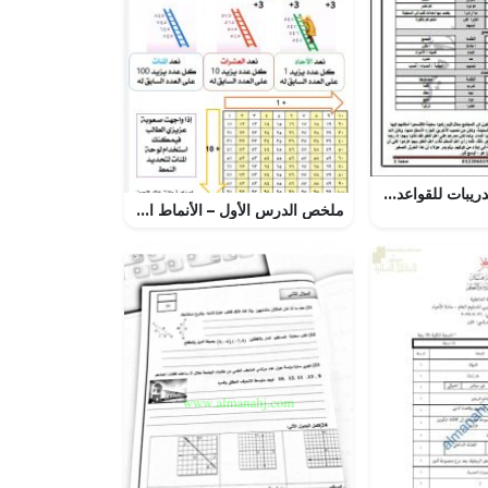
مذكرة تمارين وتدريبات للقواعد (لغة عربية) السادس
ملخص الدرس الأول – الأنماط العددية (رياضيات) الثالث