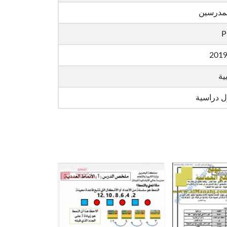
لمدرسين
P
201
ية
ل دراسية