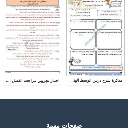
مذكرة شرح درس الوسط الهندسي مع أمثلة تدريبية (رياضيات بحتة) الحادي عشر
اختبار تجريبي مراجعة الفصل الأول مع الإجابات, (فيزياء) الثاني عشر العام
صفحات مهمة