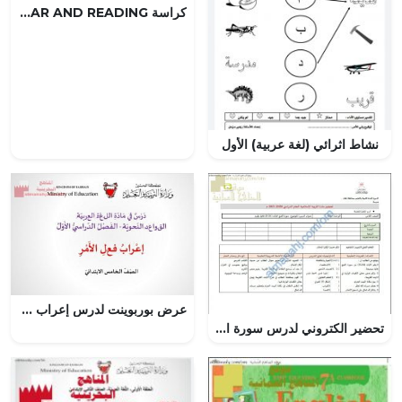
كراسة GRAMMAR AND READING (لغة انجليزية) التاسع
نشاط اثرائي (لغة عربية) الأول
عرض بوربوينت لدرس إعراب فعل الأمر
تحضير الكتروني لدرس سورة الحج الآيات (26-33) تلاوة وفهم (تربية اسلامية) الثامن