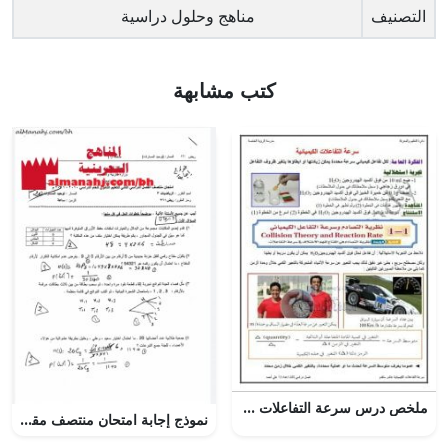
التصنيف
مناهج وحلول دراسية
كتب مشابهة
ملخص درس سرعة التفاعلات الكيميائية, (كيمياء) العاشر المتقدم
نموذج إجابة امتحان منتصف مقرر ريض 261 عام (-) (رياضيات) الثاني الثانوي