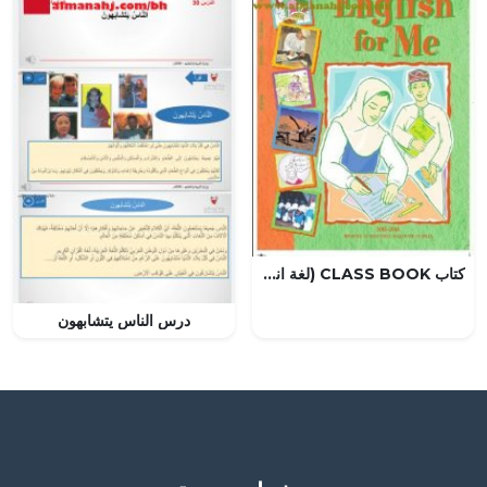
كتاب CLASS BOOK (لغة انجليزية) السابع
درس الناس يتشابهون