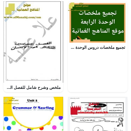
تجميع ملخصات دروس الوحدة الرابعة (علوم) الثامن
ملخص وشرح شامل للفصل الخامس (سلسلة التميز) (علوم وبيئة) الثاني عشر