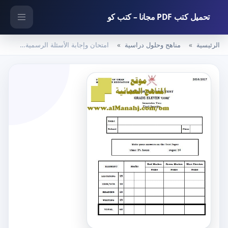
تحميل كتب PDF مجانا – كتب كو
الرئيسية
مناهج وحلول دراسية
امتحان وإجابة الأسئلة الرسمية للفصل الدراسي الثاني الدور الأول (لغة انجليزية) الحادي عشر