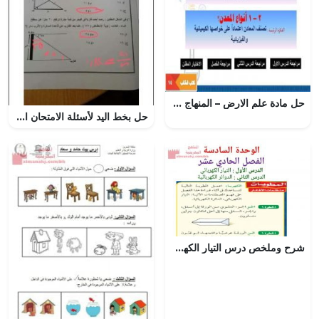
حل مادة علم الارض – المنهاج السعودي
حل بخط اليد لأسئلة الامتحان الرسمي الدور الأول (رياضيات) التاسع
شرح وملخص درس التيار الكهربائي