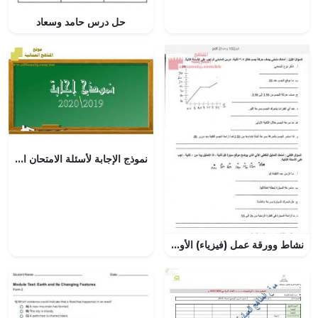
حل درس حامد وسعاد
نموذج الإجابة لأسئلة الامتحان الرسمي الدور الأول (تربية اسلامية) الخامس
نشاط وورقة عمل (فيزياء) الأول الثانوي