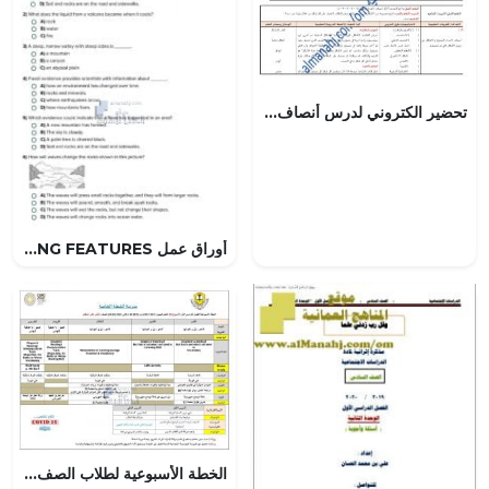
تحضير الكتروني لدرس أنصاف الأشكال (رياضيات) الأول
أوراق عمل EARTH AND ITS CHANGING FEATURES, منهج انجليزي (علوم) الرابع
الخطة الأسبوعية لطلاب الصف الثاني عشر المتقدم من 24 10 إلى28 10 درسة الشعلة الخاصة, (المدارس) الثاني عشر المتقدم