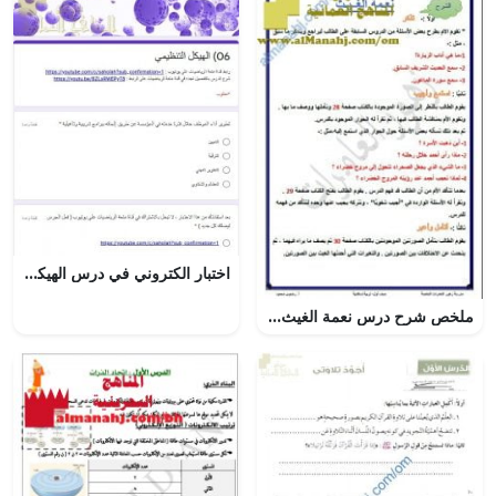
اختبار الكتروني في درس الهيكل التنظيمي (رياضيات تطبيقية) الثاني عشر
ملخص شرح درس نعمة الغيث (تربية اسلامية) الأول