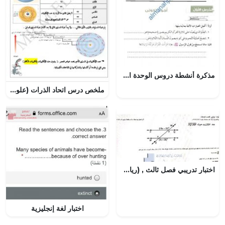
مذكرة أنشطة دروس الوحدة الأولى (تربية اسلامية) الخامس
ملخص درس اتحاد الذرات (علوم) التاسع
اختبار تدريبي فصل ثالث , (رياضيات) التاسع العام
اختبار لغة إنجليزية