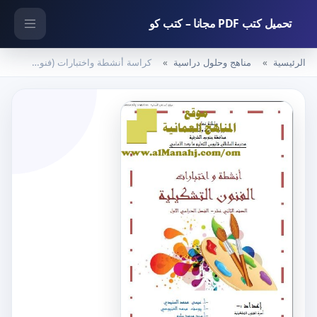
تحميل كتب PDF مجانا – كتب كو
الرئيسية
مناهج وحلول دراسية
كراسة أنشطة واختبارات (فنون تشكيلية) الثاني عشر