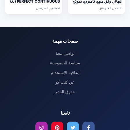
النهائي وفق منهج كامبردج نموذج
PERFECT CONTINUOUS (لغة
ثالث (رياضيات) التاسع
انجليزية) حلقة ثانية
نخبة من المدرسين
نخبة من المدرسين
صفحات مهمة
تواصل معنا
سياسة الخصوصية
إتفاقية الإستخدام
عن كتب كو
حقوق النشر
تابعنا