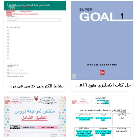
حل كتاب الانجليزي منهج SuperGoal 1 الفصل الاول – المنهاج السعودي
نشاط الكتروني ختامي في درس لماذا نقرأ