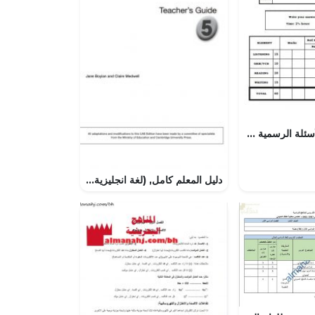
امتحان وإجابة الأسئلة الرسمية للفصل الدراسي الثاني الدور الثاني (لغة انجليزية) الحادي عشر
دليل المعلم كامل, (لغة انجليزية) الخامس