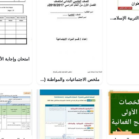
شرح لدرس مادة التربية الإسلامية السيدة عائشة أم المؤمنين رضي الله عنها الوحدة السادسة :من مدرسة النبوة (تربية اسلامية) الثاني عشر
ملخص الاجتماعيات والمواطنة (تربية للمواطنة) الأول