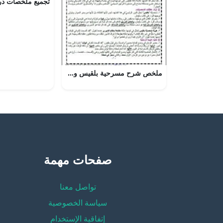
ملخص شرح مسرحية بلقيس وكتاب سليمان (عرب 222) مع أنشطة (لغة عربية) الثالث الثانوي
صفحات مهمة
تواصل معنا
سياسة الخصوصية
إتفاقية الإستخدام