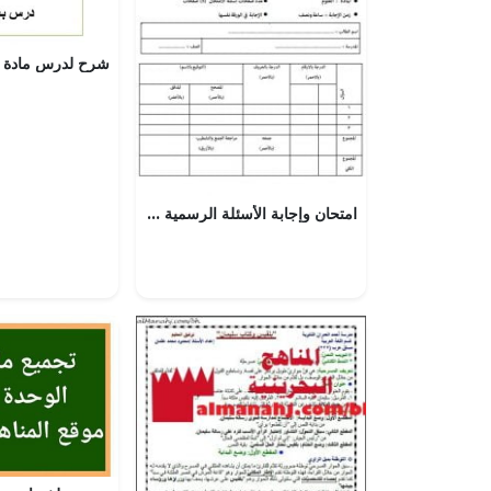
امتحان وإجابة الأسئلة الرسمية للفصل الدراسي الثاني الدور الأول (علوم) السادس