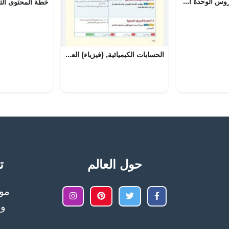
تجميع ملخصات دروس الوحدة الأولى (تربية اسلامية) الخامس
الحسابات الكيميائية, (فيزياء) العاشر المتقدم
حول العالم
تح
وا