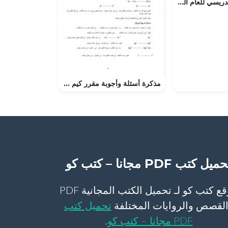
خطة المحتوى التدريسي للعام الدراسي الجديد وفق منهج كامبردج مع ملخصات شاملة (الدروس المطلوبة) (علوم) الثامن
مذكرة أسئلة وأجوبة مقرر كيم 318 (كيمياء) الثالث الثانوي
ميل كتب PDF مجانا – كتب كو
موقع كتب كو لـ تحميل الكتب المجانية PDF
لقصص والروايات المختلفة
تحميل كتب
PDF مجانا – كتب كو
.