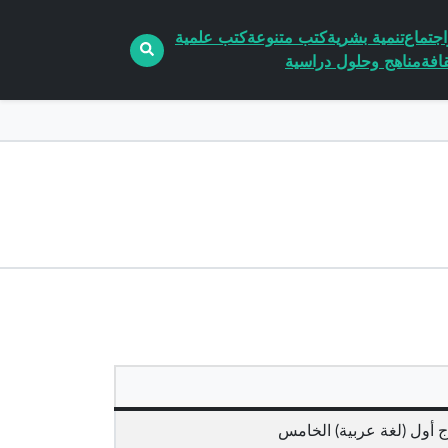
جتماع
تنمية بشرية
كتب متنوعة
كتب علمية
افة
مناهج وحلول دراسية
ج أول (لغة عربية) الخامس