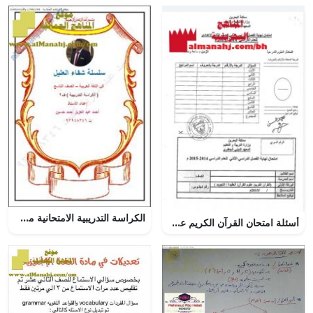
الكراسة التدريبية الامتحانية من سلسلة شفاء العليل (لغة عربية) التاسع
أسئلة امتحان القرآن الكريم عقيدة تجويد