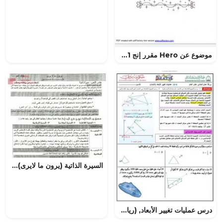
موضوع عن Hero مقرر إنج 101 (لغة انجليزية) الأول الثانوي
السيرة الذاتية (يرون ما لايرى)طه حسين
درس عمليات تغيير الأبعاد, (رياضيات) الحادي عشر العام