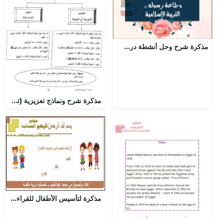
مذكرة شرح وحل أنشطة درس طاعة الله تعالى وطاعة رسوله(ص) (تربية اسلامية) الخامس
مذكرة شرح ونماذج تعزيزية (تربية اسلامية) الرابع
مذكرة لتأسيس الأطفال للقراءة والكتابة (لغة عربية) الأول