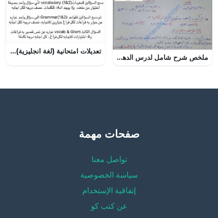
تعديلات امتحانية (لغة انجليزية) الثاني عشر
ملخص شرح شامل لدرس الدهون (أحياء) الحادي عشر
صفحات مهمة
تواصل معنا
سياسة الخصوصية
إتفاقية الإستخدام
عن كتب كو