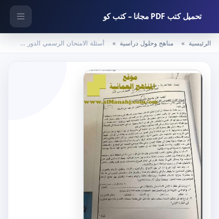
تحميل كتب PDF مجانا – كتب كو
الرئيسية
مناهج وحلول دراسية
أسئلة الامتحان الرسمي الدور الأول (اجتماعيات) الخامس