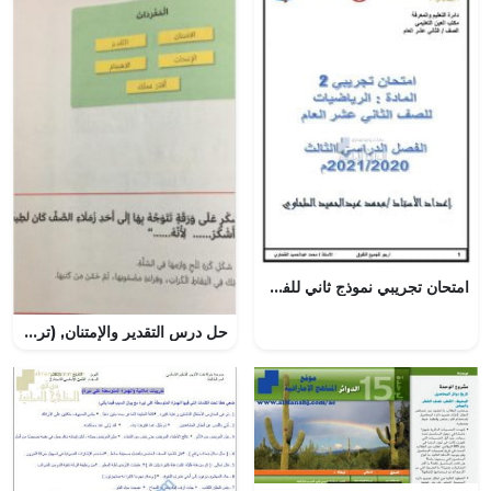
امتحان تجريبي نموذج ثاني للفصل الثالث, (رياضيات) الثاني عشر العام
حل درس التقدير والإمتنان, (تربية أخلاقية) الثالث