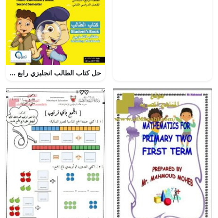
حل كتاب الطالب انجليزي رابع ابتدائي ف2 – المنهاج السعودي