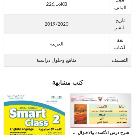
حجم
226.16KB
الملف
تاريخ
2019/2020
النشر
لغة
العربية
الكتاب
التصنيف
مناهج وحلول دراسية
كتب مشابهة
شرح درس الأكسدة والاختزال الجزء الثاني مقرر كيم 318