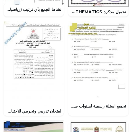
نشاط الجمع بأي ترتيب (رياضيات) الأول
تحميل مذكرة MATHEMATICS
تجميع أسئلة رسمية لسنوات سابقة (لغة انجليزية) العاشر
امتحان تدريبي وتجريبي للاختبار النهائي نموذج رابع (فيزياء) الثاني عشر