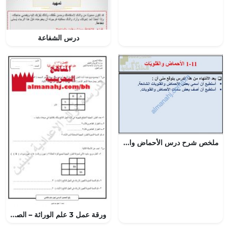
درس الشفاعة
ملخص شرح درس الأحماض والقلويات مع حل الأنشطة (علوم) السابع
ورقة عمل 3 علم الوراثة – الصفات الوراثية (علوم) التاسع