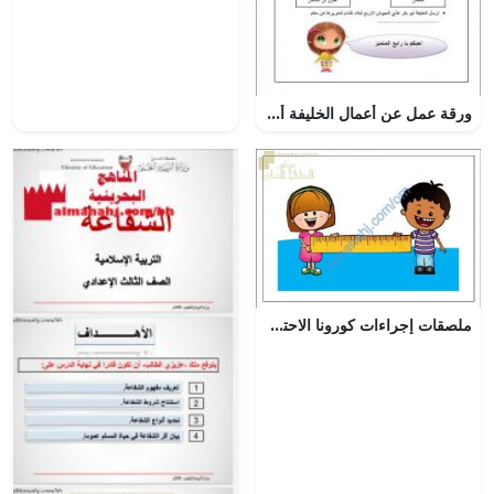
ورقة عمل عن أعمال الخليفة أبو بكر الصديق (اجتماعيات) الرابع
ملصقات إجراءات كورونا الاحترازية (الصحة) – ملفات مدرسية