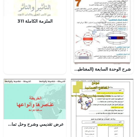
الملزمة الكاملة 311
شرح الوحدة السابعة (المغناطيسية) مع تدريبات, (فيزياء) الثاني عشر المتقدم
عرض تقديمي وشرح وحل تمارين درس مساقط الخرائط الجزء الأول – بوربوينت (جغرافيا) الثاني عشر