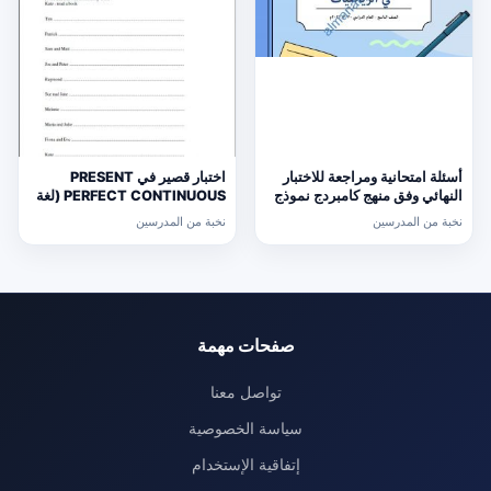
أسئلة امتحانية ومراجعة للاختبار
اختبار قصير في PRESENT
النهائي وفق منهج كامبردج نموذج
PERFECT CONTINUOUS (لغة
ثالث (رياضيات) التاسع
انجليزية) حلقة ثانية
نخبة من المدرسين
نخبة من المدرسين
صفحات مهمة
تواصل معنا
سياسة الخصوصية
إتفاقية الإستخدام