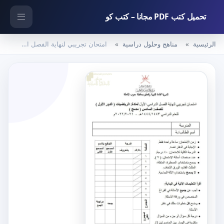
تحميل كتب PDF مجانا – كتب كو
الرئيسية
مناهج وحلول دراسية
امتحان تجريبي لنهاية الفصل الأول الدور الأول مع الحل (رياضيات) السادس