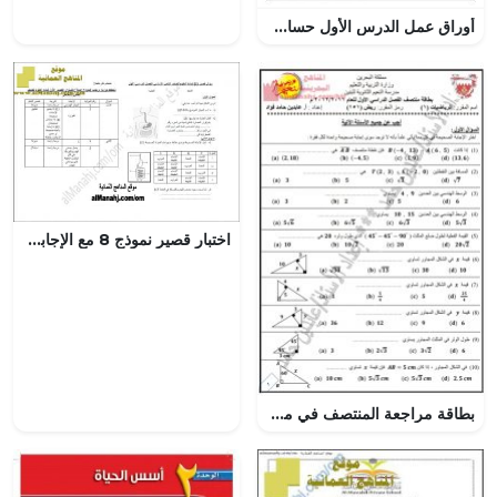
أوراق عمل الدرس الأول حساب المثلثات قائمة الزوايا مع الحل, (رياضيات) الثاني عشر العام
اختبار قصير نموذج 8 مع الإجابة (منهج كامبردج) (علوم) الثامن
بطاقة مراجعة المنتصف في مقرر ريض 151