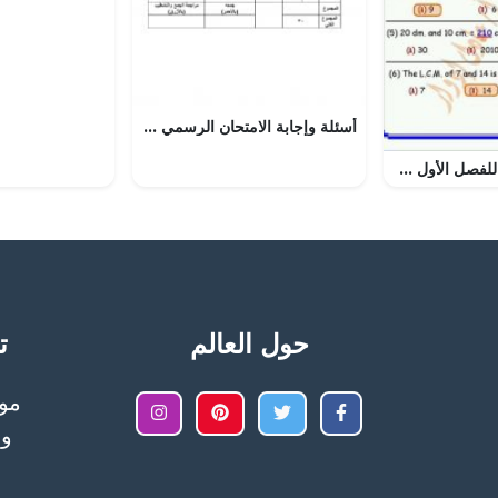
أسئلة وإجابة الامتحان الرسمي الدور الأول والثاني (إناث) (رياضة مدرسية) الحادي عشر
نماذج استرشادية للفصل الأول منهج انجليزي
حول العالم
تح
وا