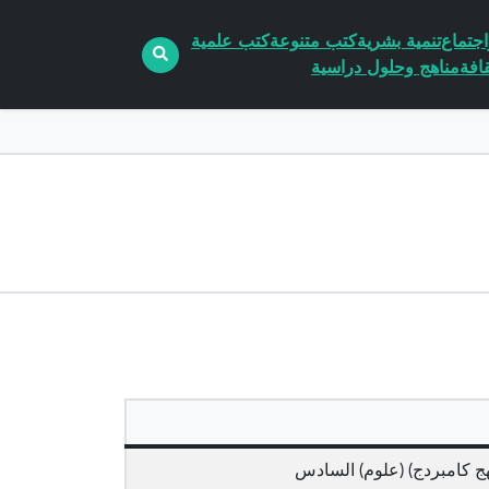
جتماع
تنمية بشرية
كتب متنوعة
كتب علمية
افة
مناهج وحلول دراسية