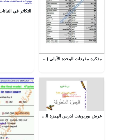
مذكرة مفردات الوحدة الأولى (MORE FREE TIME) مع ترجمتها (لغة انجليزية) الثامن
عرش بوربوينت لدرس الهمزة المتطرفة