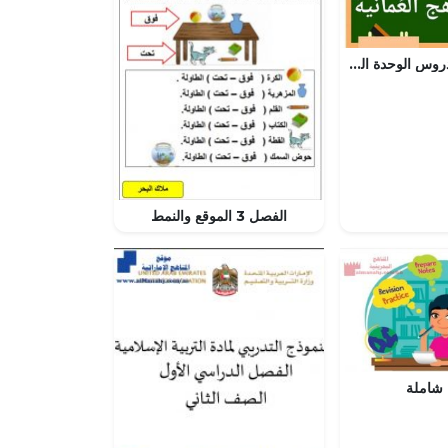
تجميع ملخصات دروس الوحدة السادسة (علوم) الثامن
الفصل 3 الموقع والنمط
شاملة