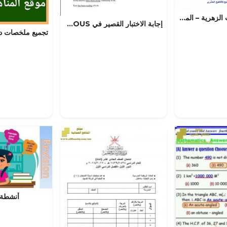
التكاثر في النباتات الزهرية – المنهاج السعودي
إجابة الاختبار القصير في PRESENT PERFECT CONTINUOUS نموذج أول (لغة انجليزية) حلقة ثانية
أنشطة 