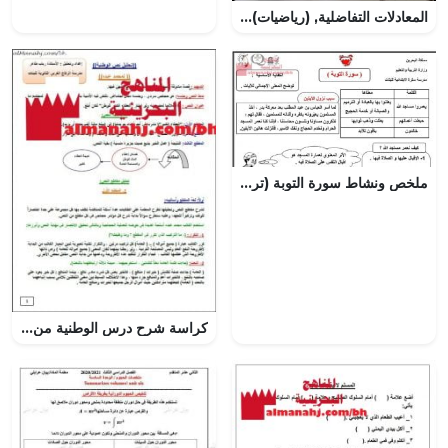
المعادلات التفاضلية, (رياضيات) الثاني عشر المتقدم
ملخص ونشاط سورة التوبة (تربية اسلامية) الخامس
كراسة شرح درس الوطنية من دروس القراءة (عرب 202) (لغة عربية) الثاني الثانوي