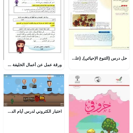
حل درس (التنوع الإحيائي), (علوم) التاسع العام
ورقة عمل عن أعمال الخليفة عمر بن الخطاب والفتوحات في عهده (اجتماعيات) الرابع
اختبار الكتروني لدرس أيام الدراسة وأيام الإجازة (رياضيات) الأول