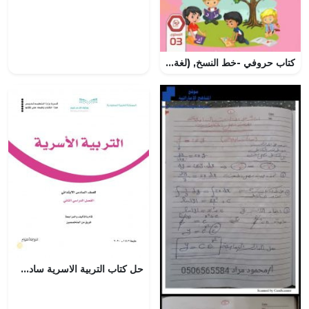
كتاب حروفي -خط النسخ, (لغة عربية) الثالث
حل كتاب التربية الاسرية سادس ابتدائي ف2 – المنهاج السعودي