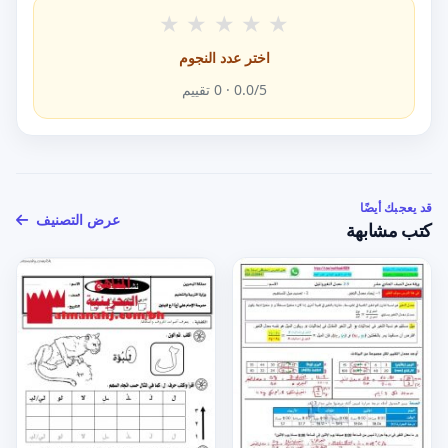
★
★
★
★
★
اختر عدد النجوم
/5 ·
0.0
0
تقييم
قد يعجبك أيضًا
عرض التصنيف
كتب مشابهة