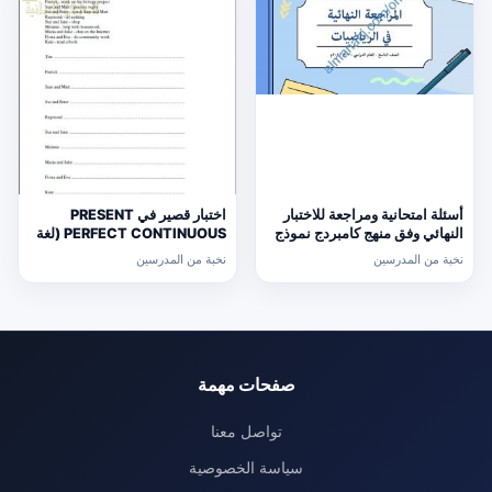
أسئلة امتحانية ومراجعة للاختبار
اختبار قصير في PRESENT
النهائي وفق منهج كامبردج نموذج
PERFECT CONTINUOUS (لغة
ثالث (رياضيات) التاسع
انجليزية) حلقة ثانية
نخبة من المدرسين
نخبة من المدرسين
صفحات مهمة
تواصل معنا
سياسة الخصوصية