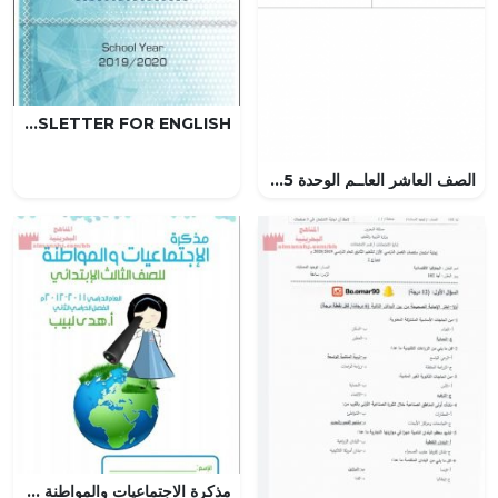
NEWSLETTER FOR ENGLISH خطط وتقسيم المنهج (لغة انجليزية) العاشر
الصف العاشر العاــم الوحدة 5 الازاحة والقوة في بعدين, (فيزياء) العاشر المتقدم
مذكرة الاجتماعيات والمواطنة (تربية للمواطنة) الثالث