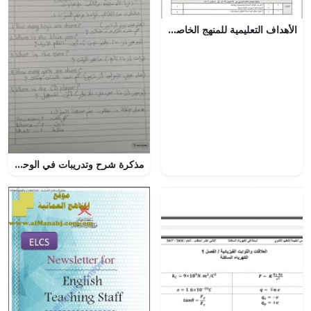
الأهداف التعليمية للمنهج الخاصة بالاختبارات القصيرة الأول والثاني والثالث (رياضيات بحتة) الحادي عشر
مذكرة شرح وتدريبات في الوحدة الأولى في كتاب الـ CLASSBOOK (لغة انجليزية) الرابع