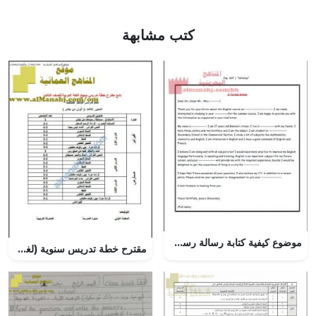
كتب مشابهة
موضوع كيفية كتابة رسالة رسمية (إنج 301) (لغة انجليزية) الثالث الثانوي
مقترح خطة تدريس سنوية (لغة عربية) الثالث