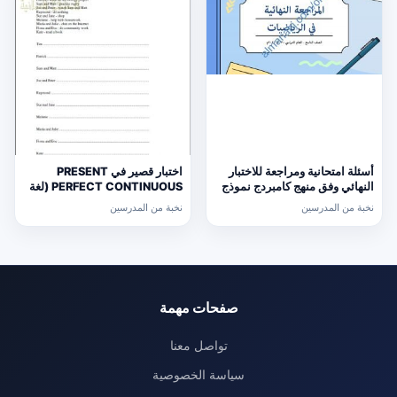
أسئلة امتحانية ومراجعة للاختبار
اختبار قصير في PRESENT
النهائي وفق منهج كامبردج نموذج
PERFECT CONTINUOUS (لغة
ثالث (رياضيات) التاسع
انجليزية) حلقة ثانية
نخبة من المدرسين
نخبة من المدرسين
صفحات مهمة
تواصل معنا
سياسة الخصوصية