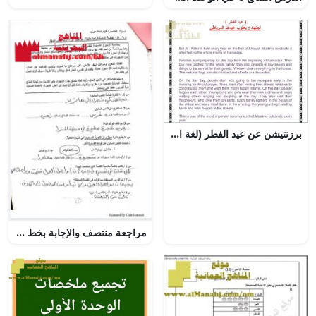
برزنتيشن عن عيد الفطر (لغة انجليزية) ملفات مدرسية
مراجعة منتصف والإجابة بخط اليد (لغة عربية) الخامس