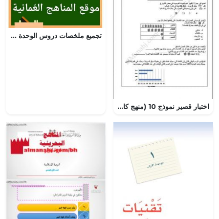
تجميع ملخصات دروس الوحدة الأولى (علوم) الثامن
اختبار قصير نموذج 10 (منهج كامبردج) (رياضيات) الرابع