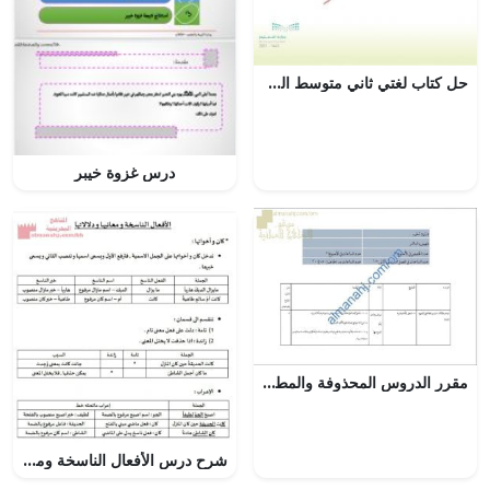
حل كتاب لغتي ثاني متوسط الفصل الاول – المنهاج السعودي
درس غزوة خيبر
مقرر الدروس المحذوفة والمطلوبة حسب وثيقة المحتوى التدريسي في ظل جائحة الكورونا (أحياء) العاشر
شرح درس الأفعال الناسخة ومعانيها ودلالتها