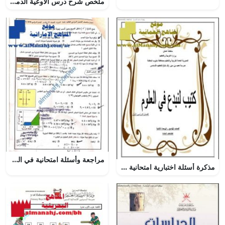
ملخص شرح درس الأوعية الدموية مع حل الأنشطة (علوم) الثامن
مراجعة وأسئلة امتحانية في الحرارة, (فيزياء) الحادي عشر المتقدم
مذكرة أسئلة اختبارية امتحانية في درس اكتشاف المادة (أحياء) التاسع