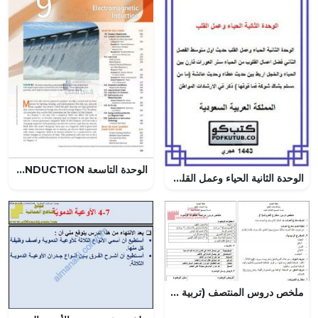
الوحدة التاسعة ELECTROMAGNETIC INDUCTION, منهج انجليزي (فيزياء) الثاني عشر المتقدم
الوحدة الثانية الحياء وعمل القلب – المنهاج السعودي
ملخص دروس المنتصف (تربية اسلامية) الرابع