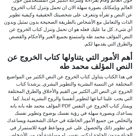
حول العالم وقام بقراءته وشرائه الكثير من المستخدمين حول
العالم وبإمكانك بصورة سهلة الان ان تحمل وتنزل كتاب الخروج
عن النص و تقرأه وتتعرف على شخصيتك الحقيقية وكيفية تطوير
الذات والتعامل مع الأشخاص بالطريقة الصحيحة بدون تمثيل وبدون
أي شيء, كل ما عليك فعله هو ان تحمل وتنزل كتاب الخروج عن
النص المؤلف محمد طه واستمتع بجميع العبر والأحكام والقصص
والطرق التي يقدمها لكم.
أهم الأمور التي يتناولها كتاب الخروج عن
النص المؤلف محمد طه
في هذا الكتاب يتناول كتاب الخروج عن النص الكثير من المواضيع
المختلفة عن التنمية البشرية والتطوير البشري, يرشدنا كتاب
الخروج عن النص الى الكثير من القيم والأخلاق والطرق المختلفة
التي يجب علينا اتباعها لتطوير أنفسنا والروح البشرية لدينا, كما
ويمتاز كتاب الخروج عن النفس PDF المؤلف محمد طه بانه بانه
يساعدك وبصورة سهلة في رؤية نفسك بوضوح وتطوير نفسك
والتخلص من جميع الأمور الخاطئة في حياتك الشخصية ويساعدك
في تطوير ذاتك والحصول على عبر ومواعظ قوية للاستمرار في
الحياة وبدون الحاجة لدكتور نفسي او مساعدة أحد من الأشخاص.