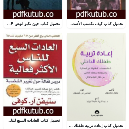
تحميل كتاب كيف تكسب الأصدقاء وتؤثر في الناس PDF تأليف ديل كارنيجي مجانا [كامل]
تحميل كتاب حين تكبو انهض PDF تأليف سلوى العضيدان مجانا [كامل]
تحميل كتاب العادات السبع للناس الأكثر فعالية PDF تأليف ستيفن آر كوفي مجانا [كامل]
تحميل كتاب إعادة تربية طفلك الداخلي PDF نيكول جونسون مجانا