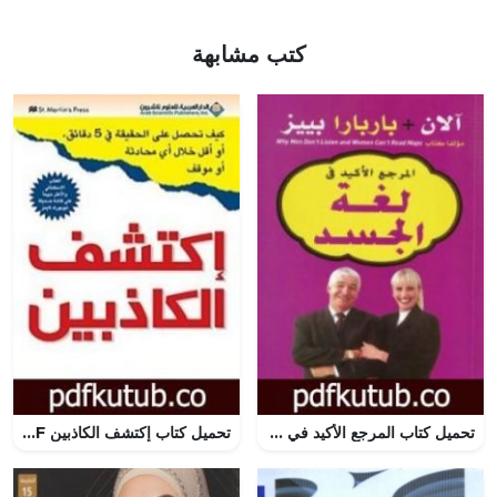
كتب مشابهة
تحميل كتاب المرجع الأكيد في لغة الجسد PDF تأليف آلان و باربرا بيز مجانا [كامل]
تحميل كتاب إكتشف الكاذبين PDF تأليف دافيد ج. ليبرمان مجانا [كامل]