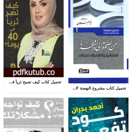
تحميل كتاب كيف تصبح ثرياً في 40 يوماً PDF تأليف مريم الدخيل مجانا [كامل]
تحميل كتاب مشروع النهضة PDF جاسم سلطان مجانا