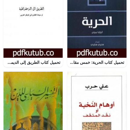
تحميل كتاب الحرية: خمس مقالات عن الحرية PDF تأليف إيزايا برلين مجانا [كامل]
تحميل كتاب الطريق إلى الديموقراطية أو سيادة القانون في الوطن العربي PDF تأليف عصمت سيف الدولة مجانا [كامل]