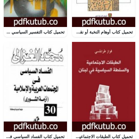
تحميل كتاب أوهام النخبة أو نقد المثقف PDF تأليف علي حرب مجانا [كامل]
تحميل كتاب التفسير السياسي للدين PDF تأليف وحيد الدين خان مجانا [كامل]
تحميل كتاب الطبقات الاجتماعية والسلطة السياسية في لبنان PDF تأليف فواز طرابلسي مجانا [كامل]
تحميل كتاب الفساد السياسى فى المجتمعات العربية والإسلامية PDF تأليف محمد الغزالي مجانا [كامل]