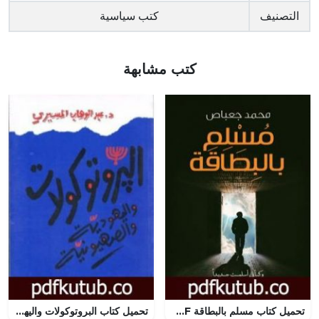
التصنيف
كتب سياسية
كتب مشابهة
تحميل كتاب مسلم بالبطاقة PDF تأليف محمد جعباص مجانا [كامل]
تحميل كتاب البروتوكولات واليهودية والصهيونية PDF تأليف عبد الوهاب المسيري مجانا [كامل]