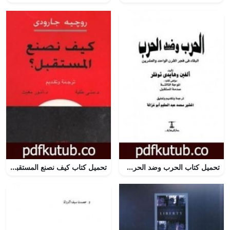
تحميل كتاب الحرب وضد الحرب PDF تأليف آلفين توفلر مجانا [كامل]
تحميل كتاب كيف نصنع المستقبل ؟ PDF تأليف روجيه غارودي مجانا [كامل]