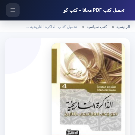
تحميل كتب PDF مجانا – كتب كو
الرئيسية
كتب سياسية
تحميل كتاب الذاكرة التاريخية – نحو وعي إستراتيجي بالتاريخ PDF تأليف جاسم محمد سلطان مجانا [كامل]