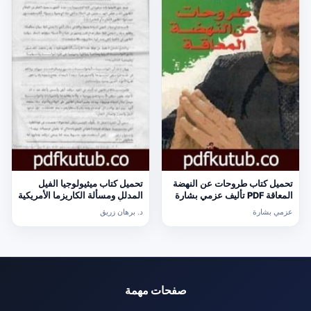
تحميل كتاب طروحات عن النهضة
تحميل كتاب ميثيولوجيا الفيل
المعاقة PDF تأليف عزمي بشارة
المدلل ومسألة الكاريزما الأمريكية
مجانا [كامل]
PDF تأليف د. برهان زريق مجانا
عزمي بشارة
د. برهان زريق
[كامل]
صفحات مهمة