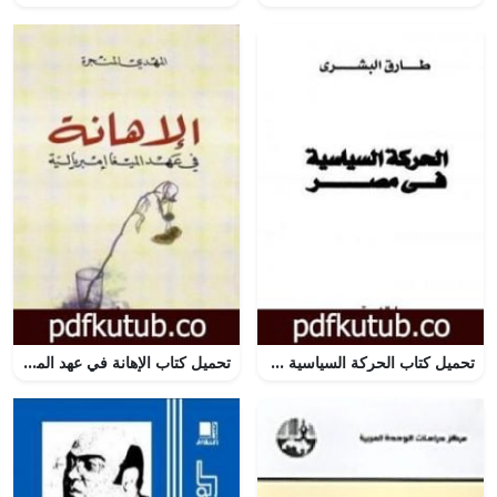
تحميل كتاب الحركة السياسية في مصر PDF تأليف طارق البشري مجانا [كامل]
تحميل كتاب الإهانة في عهد الميغا إمبريالية PDF تأليف المهدي المنجرة مجانا [كامل]