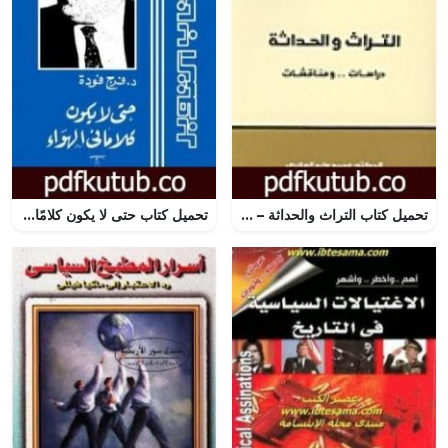
تحميل كتاب التراث والحداثة – دراسات ومناقشات PDF تأليف محمد عابد الجابري مجانا [كامل]
تحميل كتاب حتى لا يكون كلامًا في الهواء PDF تأليف فرج فودة مجانا [كامل]