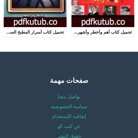
تحميل كتاب أهم وأخطر وأشهر الإغتيالات السياسية في التاريخ PDF تأليف عصام عبد الفتاح مجانا [كامل]
تحميل كتاب أسرار المطبخ السياسي: رد الاعتبار إلى ماكيافيللي PDF تأليف نبيل راغب مجانا [كامل]
صفحات مهمة
تواصل معنا
سياسة الخصوصية
إتفاقية الإستخدام
عن كتب كو
حقوق النشر