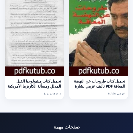
تحميل كتاب طروحات عن النهضة
تحميل كتاب ميثيولوجيا الفيل
المعاقة PDF تأليف عزمي بشارة
المدلل ومسألة الكاريزما الأمريكية
مجانا [كامل]
PDF تأليف د. برهان زريق مجانا
عزمي بشارة
د. برهان زريق
[كامل]
صفحات مهمة