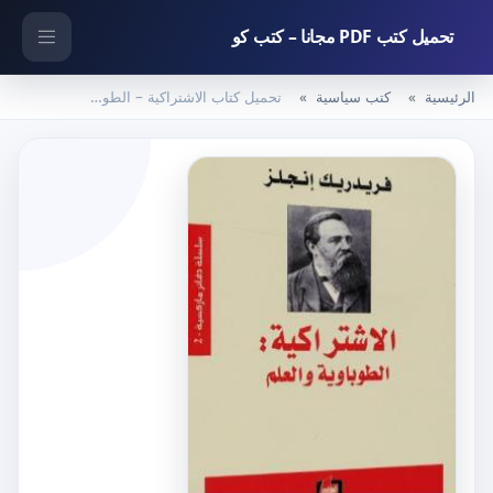
تحميل كتب PDF مجانا – كتب كو
الرئيسية
كتب سياسية
تحميل كتاب الاشتراكية – الطوباوية والعلم PDF تأليف فريدريك إنجلز مجانا [كامل]