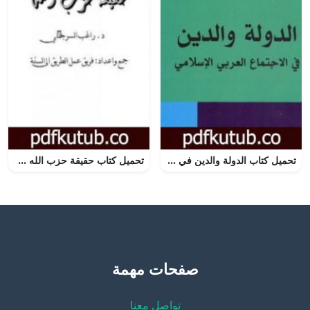
تحميل كتاب الدولة والدين في الاجتماع العربي والإسلامي PDF تأليف عبد الإله بلقزيز مجانا [كامل]
تحميل كتاب حقيقة حزب الله PDF تأليف راغب السرجاني مجانا [كامل]
صفحات مهمة
تواصل معنا