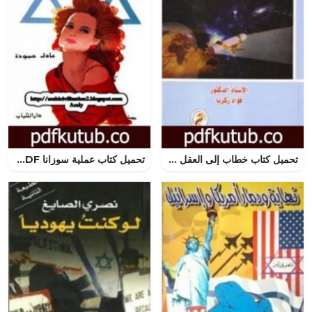
تحميل كتاب خطاب إلى العقل العربي PDF تأليف فؤاد زكريا مجانا [كامل]
تحميل كتاب عملية سوزانا PDF تأليف عادل حمودة مجانا [كامل]