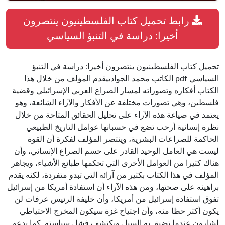
رابط تحميل كتاب الفلسطينيون ينتصرون
أخيرا: دراسة في التنبؤ السياسي
تحميل كتاب الفلسطينيون ينتصرون أخيرا: دراسة في التنبؤ
السياسي pdf الكاتب محمد الجوادييقدم المؤلف من خلال هذا
الكتاب أفكاره وتصوراته لمسار الصراع العربي الإسرائيلي وقضية
فلسطين، وهي تصورات مختلفة عن الأفكار والآراء الشائعة، وهو
يعتمد في صياغة هذه الآراء على تحليل الحقائق المتاحة من خلال
نظرة إنسانية أرحب تضع في حسبانها عوامل التاريخ الطبيعي
الحاكمة للصراعات البشرية، وينتصر المؤلف لفكرة أن القوة
ليست هي العامل الوحيد القادر على حسم الصراع الإنساني، وأن
هناك كثيرا من العوامل الأخرى التي تحكمها طبائع الأشياء، ويجاهر
المؤلف في هذا الكتاب بكثير من آرائه التي تبدو متفردة، لكنه يقدم
براهينه على صحتها، ومن هذه الآراء أن استفادة أمريكا من إسرائيل
تفوق استفادة إسرائيل من أمريكا، وأن خليفة الرئيس عرفات لن
يكون أكثر حظا منه، وأن اجتياح غزة سيكون المخرج الاحتياطي
لشارون عندما تضيق به السبل ويكتشف فشل سياسته. كما يدعو