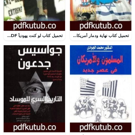
تحميل كتاب نهاية ودمار أمريكا وإسرائيل PDF تأليف منصور عبد الحكيم مجانا [كامل]
تحميل كتاب لو كنت يهودياً PDF تأليف نصري الصايغ مجانا [كامل]