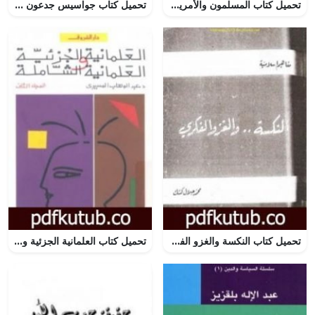
تحميل كتاب المسلمون والأمريكان في عصر جديد PDF تأليف محمد الجوادي مجانا [كامل]
تحميل كتاب جواسيس جدعون – التاريخ السري للموساد PDF تأليف غوردون توماس مجانا [كامل]
تحميل كتاب النكسة والغزو الفكري PDF تأليف محمد جلال كشك مجانا [كامل]
تحميل كتاب العلمانية الجزئية والعلمانية الشاملة – التطبيق – الجزء الثاني PDF تأليف عبد الوهاب المسيري مجانا [كامل]