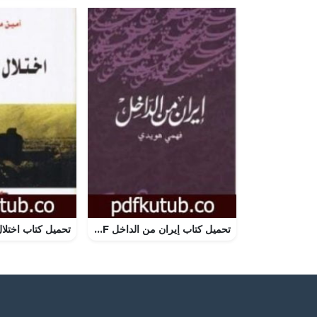
تحميل كتاب إيران من الداخل PDF تأليف فهمي هويدي مجانا [كامل]