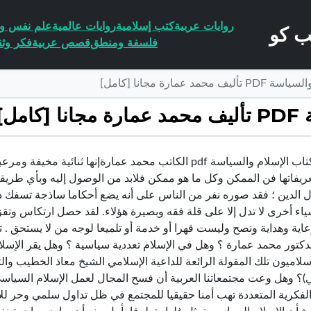
روايات عربية
كتب إسلامية
روايات عالمية
علم نفس وا
فلسفة ومنطق
قصص عربية
فكر وثق
 عمارة مجانا [كامل]
ل]
تحميل كتاب الإسلام والسياسة pdf الكاتب محمد عمارةإنها ثن
يفاتها فن الممكن وكل ما هو ممكن فلابد من الوصول إليه وبأي طريقة .
 الدين ؛ فقد صوره نفر من الناس على أنه يضع أحكاما ساذجة تسفك دم ا
اء أخرى لا تدل إلا على قلة فقه وبصيرة هؤلاء. لقد حصل ارتكاس وتقزي
عاية وهداية ونصح وليست قهرا أو خدمة أو تلميعا لوجه من لا يستحق .
لدكتور محمد عمارة ؟ وهل في الإسلام تعددية سياسية ؟ وهل يقر الإسلا
لاميون تلك المقولة الرائعة للداعية الإسلامي الشيخ معاذ الخطيب وا
)؟ وهل وعت مجتمعاتنا العربية أن فسح المجال لعمل الإسلام السياسي
لفكرية المتعددة تهب أمنا حقيقيا للمجتمع في ظل تداول سلمي وحر لل