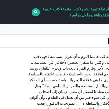
جتماع
تنمية بشرية
كتب متنوعة
كتب علمية
افة
مناهج وحلول دراسية
ائية مخيفة ومرعبة في عالمنا اليوم .. أن تقول السياسة ؛ فهي في
 وكثيرا ما ينتفي العنصر الأخلاقي في السياسة ..
لآخر وتلزم المرأة بالحجاب وتحرم التلفاز . وربما
م لعلاقة الدين بالسياسة ، فالدين علاقته بالسياسة
 ترى ما هي علاقة الدين بالسياسة حسب رأي المفكر
م بالملل المختلفة والتعايش السلمي بينها ؟ وهل
لتي مفادها (نفضل أن يصل الإيمان إلى أصحاب
 في ضوء خير من أن يعمل في الظلام . وأن ألوان
أفكار والسلطة ؟!! إن تصريحات الدكتور رفعت