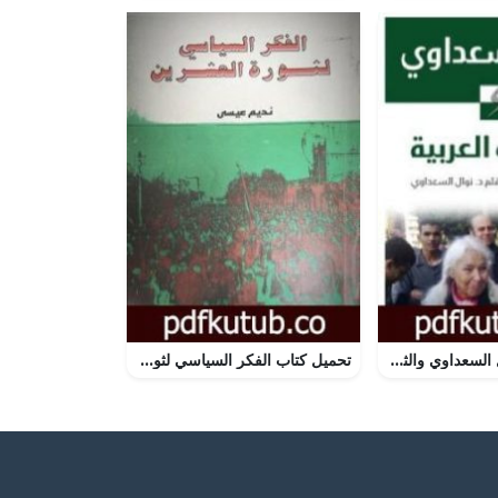
تحميل كتاب نوال السعداوي والثورات العربية PDF تأليف نوال السعداوي مجانا [كامل]
تحميل كتاب الفكر السياسي لثورة العشرين PDF تأليف نديم الجابري مجانا [كامل]