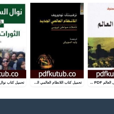
تحميل كتاب اختلال العالم PDF تأليف أمين معلوف مجانا [كامل]
تحميل كتاب اللانظام العالمي الجديد – تأملات مواطن أوروبي PDF تأليف تزفيتان تودوروف مجانا [كامل]