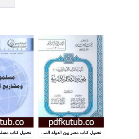
تحميل كتاب مصر بين الدولة المدنية والدينية – مناظرة رقم 1 PDF تأليف محمد عمارة مجانا [كامل]