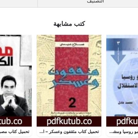
التصنيف
كتب مشابهة
تحميل كتاب مسلمو روسيا ومشاريع الإستقلال PDF تأليف محمد عادل مجانا [كامل]
تحميل كتاب مثقفون وعسكر – الجزء الثاني PDF تأليف صلاح عيسى مجانا [كامل]