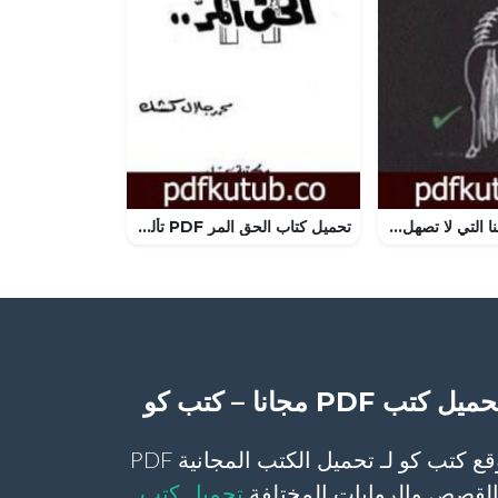
تحميل كتاب خيولنا التي لا تصهل PDF تأليف فهمي هويدي مجانا [كامل]
تحميل كتاب الحق المر PDF تأليف محمد جلال كشك مجانا [كامل]
ميل كتب PDF مجانا – كتب كو
موقع كتب كو لـ تحميل الكتب المجانية PDF
لقصص والروايات المختلفة
تحميل كتب