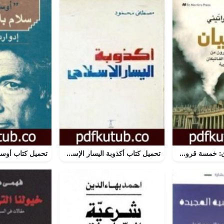
تحميل كتاب الكيان: خمسة قرون من جاسوسية الفاتيكان PDF تأليف إريك فراتيني مجانا [كامل]
تحميل كتاب أكذوبة اليسار الإسلامي PDF تأليف مصطفى محمود مجانا [كامل]