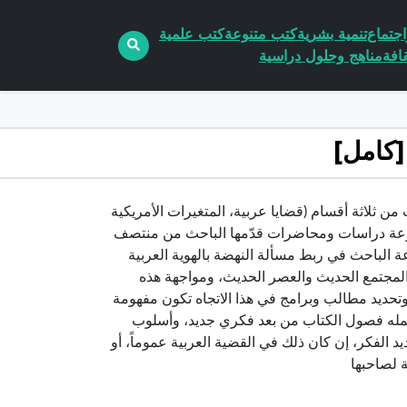
جتماع
تنمية بشرية
كتب متنوعة
كتب علمية
افة
مناهج وحلول دراسية
بشارةيتألف هذا الكتاب من ثلاثة أقسام (قضايا عربية، المتغيرات الأمريكية
وعة دراسات ومحاضرات قدّمها الباحث من منتصف
رات؛ أولاً: براعة الباحث في ربط مسألة النهضة بالهوية العربية
 المجتمع الحديث والعصر الحديث، ومواجهة هذه
وتحديد مطالب وبرامج في هذا الاتجاه تكون مفهومة
 تحمله فصول الكتاب من بعد فكري جديد، وأسلوب
الفكر، إن كان ذلك في القضية العربية عموماً، أو
 لصاحبها