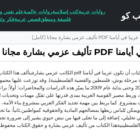
روايات عربية
كتب إسلامية
روايات عالمية
علم نفس وا
فلسفة ومنطق
قصص عربية
فكر وثق
تأليف عزمي بشارة مجانا [كامل]
 مجانا [كامل]
تحميل كتاب أن تكون عربيا في أيامنا pdf الكاتب عزمي 
ة مرحلة بوش، فلسطين والقضية الفلسطينية). وقد توزعت عليها مجم
عام 2007 وحتى بداية عام 2009.ما يميّز هذه الدراسات والمحاض
ة، وربط مصير القومية العربية بمدى قدرتها على تقبّل مهمات وتحديات
 بمشروع. كما يربط بين مهمة تجديد الفكر العربي بمشروع بناء الأمة، 
ويمكن للناس ربطها بمصالحهم المادية والحقوقية كمواطنين.ثانياً: ما
تحليلي، إضافة إلى ما تجلى فيها من نبض حيوي يشير إلى ضرورة تجديد 
الفلسطينيةهذا الكتاب من تأليف عزمي بشارة و حقوق الكتاب محفوظة