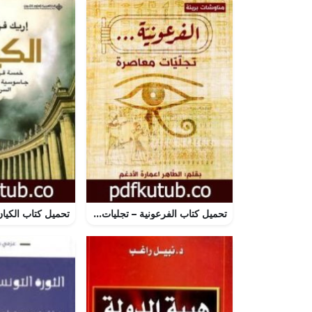
تحميل كتاب الفرعونية – تجليات معاصرة PDF تأليف الطاهر اعمارة الأدغم مجانا [كامل]