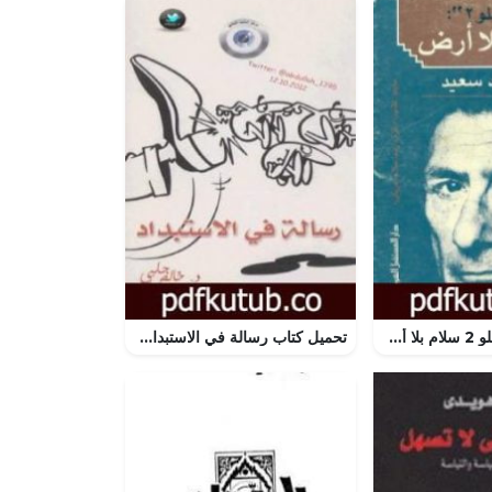
تحميل كتاب أوسلو 2 سلام بلا أرض PDF تأليف إدوارد سعيد مجانا [كامل]
تحميل كتاب رسالة في الاستبداد PDF تأليف خالص جلبي مجانا [كامل]